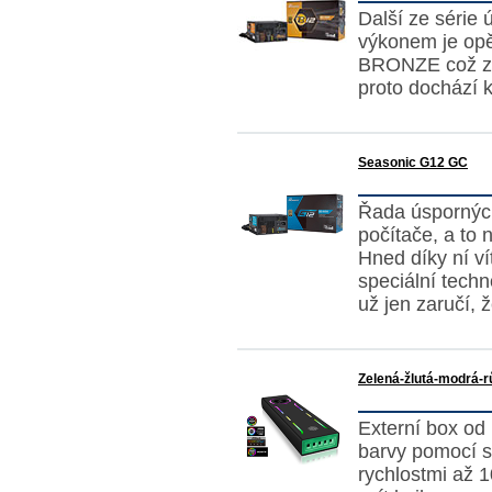
Další ze série
výkonem je opě
BRONZE což zn
proto dochází k
Seasonic G12 GC
Řada úspornýc
počítače, a to 
Hned díky ní v
speciální techn
už jen zaručí, 
Zelená-žlutá-modrá-r
Externí box od
barvy pomocí s
rychlostmi až 