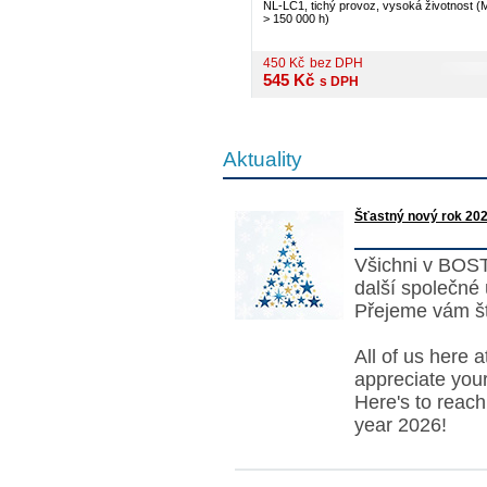
NL-LC1, tichý provoz, vysoká životnost 
> 150 000 h)
450
Kč
bez DPH
545
Kč
s DPH
Aktuality
Šťastný nový rok 202
Všichni v BOS
další společné
Přejeme vám šť
All of us here 
appreciate your
Here's to reac
year 2026!