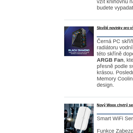
vzít knihovnu n
budete vypadat
Skvělé novinky pro v
Černá PC skří
radiátoru vodní
této skříně do
ARGB Fan
, kt
přesně podle s
krásou. Posle
Memory Cooling
design.
Nový Woox chytrý sen
Smart WiFi Sen
Funkce Zabezp