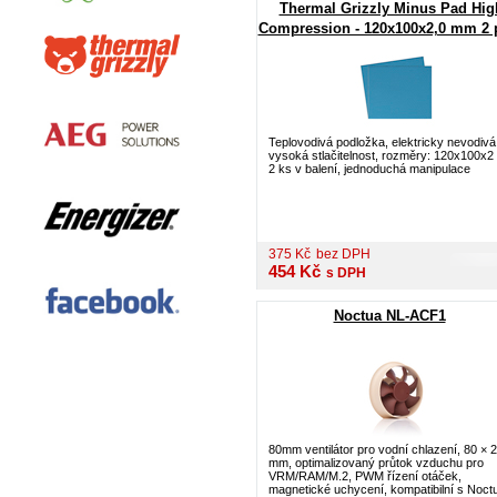
Thermal Grizzly Minus Pad Hig
Compression - 120x100x2,0 mm 2 
Teplovodivá podložka, elektricky nevodivá
vysoká stlačitelnost, rozměry: 120x100x
2 ks v balení, jednoduchá manipulace
375
Kč
bez DPH
454
Kč
s DPH
Noctua NL-ACF1
80mm ventilátor pro vodní chlazení, 80 × 
mm, optimalizovaný průtok vzduchu pro
VRM/RAM/M.2, PWM řízení otáček,
magnetické uchycení, kompatibilní s Noct