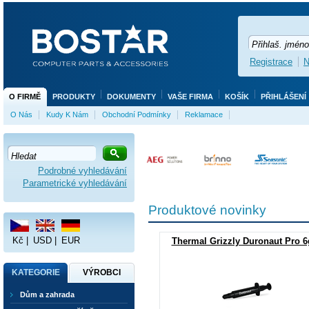
Registrace
N
O FIRMĚ
PRODUKTY
DOKUMENTY
VAŠE FIRMA
KOŠÍK
PŘIHLÁŠENÍ
O Nás
Kudy K Nám
Obchodní Podmínky
Reklamace
Bostar e-shop
Podrobné vyhledávání
Parametrické vyhledávání
Produktové novinky
Kč
|
USD
|
EUR
Thermal Grizzly Duronaut Pro 6
KATEGORIE
VÝROBCI
Dům a zahrada