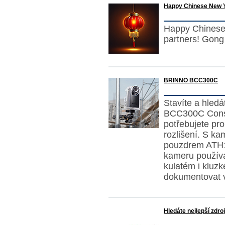
Happy Chinese New 
Happy Chinese 
partners! Gong
BRINNO BCC300C
Stavíte a hled
BCC300C Constr
potřebujete pr
rozlišení. S 
pouzdrem ATH1
kameru používat
kulatém i klu
dokumentovat v
Hledáte nejlepší zdr