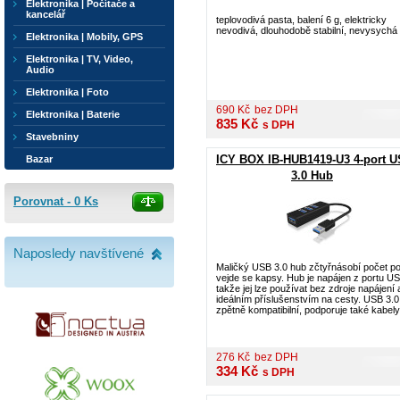
Elektronika | Počítače a
kancelář
teplovodivá pasta, balení 6 g, elektricky
nevodivá, dlouhodobě stabilní, nevysychá
Elektronika | Mobily, GPS
Elektronika | TV, Video,
Audio
Elektronika | Foto
690
Kč
bez DPH
Elektronika | Baterie
835
Kč
s DPH
Stavebniny
ICY BOX IB-HUB1419-U3 4-port 
Bazar
3.0 Hub
Porovnat -
0
Ks
Naposledy navštívené
Maličký USB 3.0 hub zčtyřnásobí počet po
vejde se kapsy. Hub je napájen z portu US
takže jej lze používat bez zdroje napájení a
ideálním příslušenstvím na cesty. USB 3.0
zpětně kompatibilní, podporuje také kabely 
276
Kč
bez DPH
334
Kč
s DPH