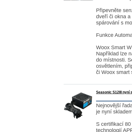
Připevněte sen
dveří či okna 
spárování s mob
Funkce Automa
Woox Smart Wif
Například lze n
do místnosti. 
osvětlením, př
či Woox smart 
Seasonic S12III nyní
Nejnovější řad
je nyní skladem
S certifikací 
technologií APF