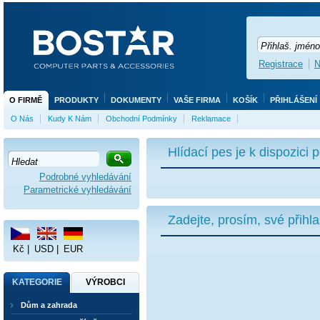
Registrace
N
O FIRMĚ
PRODUKTY
DOKUMENTY
VAŠE FIRMA
KOŠÍK
PŘIHLÁŠENÍ
O Nás
Kudy K Nám
Obchodní Podmínky
Reklamace
Hlídací pes je k dispozici
Podrobné vyhledávání
Parametrické vyhledávání
Zadejte, prosím, své přihl
Kč
|
USD
|
EUR
KATEGORIE
VÝROBCI
Dům a zahrada