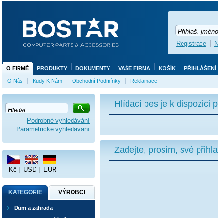
Registrace
N
O FIRMĚ
PRODUKTY
DOKUMENTY
VAŠE FIRMA
KOŠÍK
PŘIHLÁŠENÍ
O Nás
Kudy K Nám
Obchodní Podmínky
Reklamace
Hlídací pes je k dispozici
Podrobné vyhledávání
Parametrické vyhledávání
Zadejte, prosím, své přihl
Kč
|
USD
|
EUR
KATEGORIE
VÝROBCI
Dům a zahrada