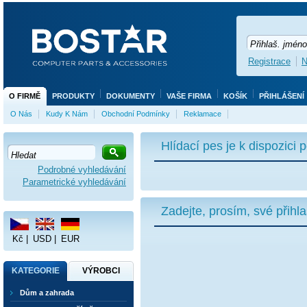
Registrace
N
O FIRMĚ
PRODUKTY
DOKUMENTY
VAŠE FIRMA
KOŠÍK
PŘIHLÁŠENÍ
O Nás
Kudy K Nám
Obchodní Podmínky
Reklamace
Hlídací pes je k dispozici
Podrobné vyhledávání
Parametrické vyhledávání
Zadejte, prosím, své přihl
Kč
|
USD
|
EUR
KATEGORIE
VÝROBCI
Dům a zahrada