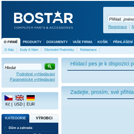
Registrace
N
O FIRMĚ
PRODUKTY
DOKUMENTY
VAŠE FIRMA
KOŠÍK
PŘIHLÁŠENÍ
O Nás
Kudy K Nám
Obchodní Podmínky
Reklamace
Hlídací pes je k dispozici
Podrobné vyhledávání
Parametrické vyhledávání
Zadejte, prosím, své přihl
Kč
|
USD
|
EUR
KATEGORIE
VÝROBCI
Dům a zahrada