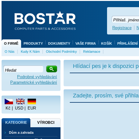
Registrace
N
O FIRMĚ
PRODUKTY
DOKUMENTY
VAŠE FIRMA
KOŠÍK
PŘIHLÁŠENÍ
O Nás
Kudy K Nám
Obchodní Podmínky
Reklamace
Hlídací pes je k dispozici
Podrobné vyhledávání
Parametrické vyhledávání
Zadejte, prosím, své přihl
Kč
|
USD
|
EUR
KATEGORIE
VÝROBCI
Dům a zahrada