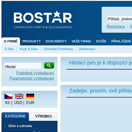
Registrace
N
O FIRMĚ
PRODUKTY
DOKUMENTY
VAŠE FIRMA
KOŠÍK
PŘIHLÁŠENÍ
O Nás
Kudy K Nám
Obchodní Podmínky
Reklamace
Hlídací pes je k dispozici
Podrobné vyhledávání
Parametrické vyhledávání
Zadejte, prosím, své přihl
Kč
|
USD
|
EUR
KATEGORIE
VÝROBCI
Dům a zahrada