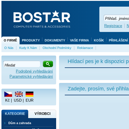
Registrace
N
O FIRMĚ
PRODUKTY
DOKUMENTY
VAŠE FIRMA
KOŠÍK
PŘIHLÁŠENÍ
O Nás
Kudy K Nám
Obchodní Podmínky
Reklamace
Hlídací pes je k dispozici
Podrobné vyhledávání
Parametrické vyhledávání
Zadejte, prosím, své přihl
Kč
|
USD
|
EUR
KATEGORIE
VÝROBCI
Dům a zahrada