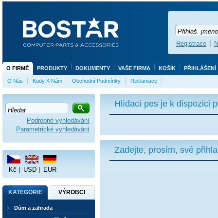
Registrace
N
O FIRMĚ
PRODUKTY
DOKUMENTY
VAŠE FIRMA
KOŠÍK
PŘIHLÁŠENÍ
O Nás
Kudy K Nám
Obchodní Podmínky
Reklamace
Hlídací pes je k dispozici
Podrobné vyhledávání
Parametrické vyhledávání
Zadejte, prosím, své přihl
Kč
|
USD
|
EUR
KATEGORIE
VÝROBCI
Dům a zahrada