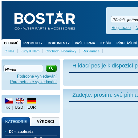
Registrace
N
O FIRMĚ
PRODUKTY
DOKUMENTY
VAŠE FIRMA
KOŠÍK
PŘIHLÁŠENÍ
O Nás
Kudy K Nám
Obchodní Podmínky
Reklamace
Hlídací pes je k dispozici
Podrobné vyhledávání
Parametrické vyhledávání
Zadejte, prosím, své přihl
Kč
|
USD
|
EUR
KATEGORIE
VÝROBCI
Dům a zahrada