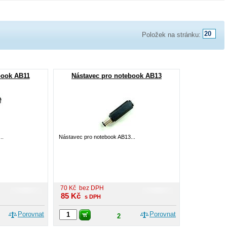
Položek na stránku:
book AB11
Nástavec pro notebook AB13
..
Nástavec pro notebook AB13...
70
Kč
bez DPH
85
Kč
s DPH
Porovnat
Porovnat
2