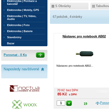
Elektronika | Počítače a
kancelář
S Obrázky
Tabulko
Elektronika | Mobily, GPS
Elektronika | TV, Video,
67
položek
4
stránky
Audio
Elektronika | Foto
Elektronika | Baterie
Nástavec pro notebook AB02
Stavebniny
Bazar
Porovnat -
0
Ks
Nástavec pro notebook AB02...
Naposledy navštívené
70
Kč
bez DPH
85
Kč
s DPH
Porov
19