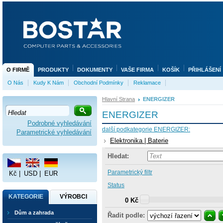
O FIRMĚ
PRODUKTY
DOKUMENTY
VAŠE FIRMA
KOŠÍK
PŘIHLÁŠENÍ
O Nás
Kudy K Nám
Obchodní Podmínky
Reklamace
Hlavní Strana
ENERGIZER
ENERGIZER
Podrobné vyhledávání
další podkategorie ENERGIZER:
Parametrické vyhledávání
Elektronika | Baterie
Hledat:
Parametrický filtr
Kč
|
USD
|
EUR
Status
KATEGORIE
VÝROBCI
0 Kč
Dům a zahrada
Řadit podle: