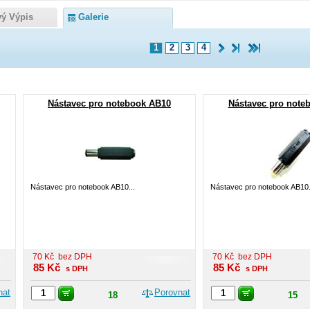
vý Výpis
Galerie
1
2
3
4
Nástavec pro notebook AB10
Nástavec pro note
Nástavec pro notebook AB10...
Nástavec pro notebook AB10.
70
Kč
bez DPH
70
Kč
bez DPH
85
Kč
85
Kč
s DPH
s DPH
nat
Porovnat
18
15