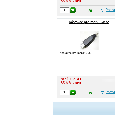
85
Kč
s DPH
Porov
20
Nástavec pro mobil CB32
Nástavec pro mobil CB32...
70
Kč
bez DPH
85
Kč
s DPH
Porov
15