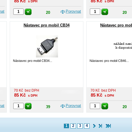
85
Kč
85
Kč
s DPH
s DPH
nat
Porovnat
20
20
Nástavec pro mobil CB34
Nástavec pro mo
Nástavec pro mobil CB34...
Nástavec pro mobil CB46...
70
Kč
bez DPH
70
Kč
bez DPH
85
Kč
85
Kč
s DPH
s DPH
nat
Porovnat
39
20
1
2
3
4