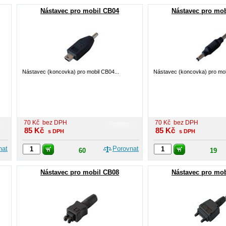
Nástavec pro mobil CB04
Nástavec pro mo
Nástavec (koncovka) pro mobil CB04...
Nástavec (koncovka) pro mob
70
Kč
bez DPH
70
Kč
bez DPH
85
Kč
85
Kč
s DPH
s DPH
nat
Porovnat
60
19
Nástavec pro mobil CB08
Nástavec pro mo