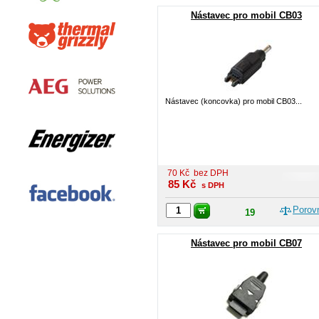
Nástavec pro mobil CB03
Nástavec (koncovka) pro mobil CB03...
70
Kč
bez DPH
85
Kč
s DPH
Porov
19
Nástavec pro mobil CB07