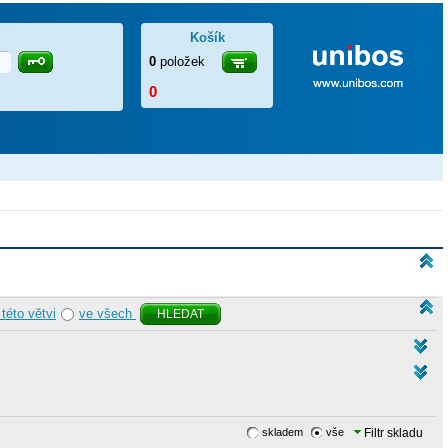
Košík
0
položek
0
 této větvi
ve všech
HLEDAT
skladem
vše
Filtr skladu