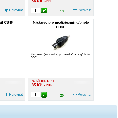
85
Kč
s DPH
Porovnat
Porovnat
19
bil CB46
Nástavec pro media/gaming/photo
DB01
Nástavec (koncovka) pro media/gaming/photo
DB01....
70
Kč
bez DPH
85
Kč
s DPH
Porovnat
Porovnat
20