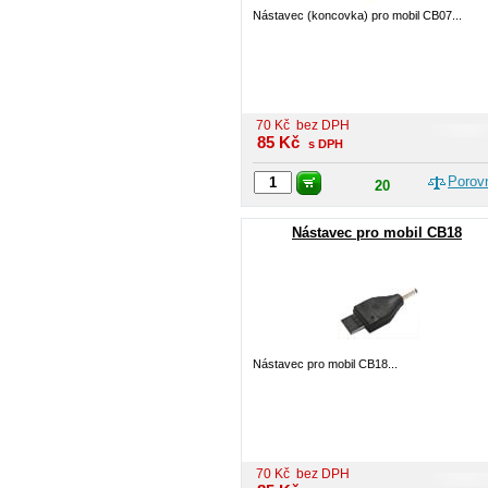
Nástavec (koncovka) pro mobil CB07...
70
Kč
bez DPH
85
Kč
s DPH
Porov
20
Nástavec pro mobil CB18
Nástavec pro mobil CB18...
70
Kč
bez DPH