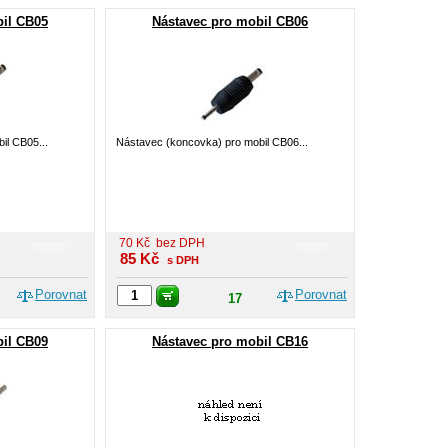
bil CB05
Nástavec pro mobil CB06
il CB05...
Nástavec (koncovka) pro mobil CB06...
70
Kč
bez DPH
85
Kč
s DPH
Porovnat
Porovnat
17
bil CB09
Nástavec pro mobil CB16