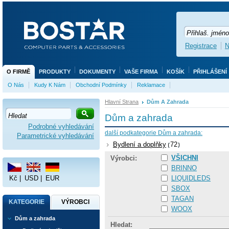
Registrace
N
O FIRMĚ
PRODUKTY
DOKUMENTY
VAŠE FIRMA
KOŠÍK
PŘIHLÁŠENÍ
O Nás
Kudy K Nám
Obchodní Podmínky
Reklamace
Hlavní Strana
Dům A Zahrada
Dům a zahrada
Podrobné vyhledávání
další podkategorie Dům a zahrada:
Parametrické vyhledávání
Bydlení a doplňky
72
VŠICHNI
Výrobci:
BRINNO
Kč
|
USD
|
EUR
LIQUIDLEDS
SBOX
TAGAN
KATEGORIE
VÝROBCI
WOOX
Dům a zahrada
Hledat: