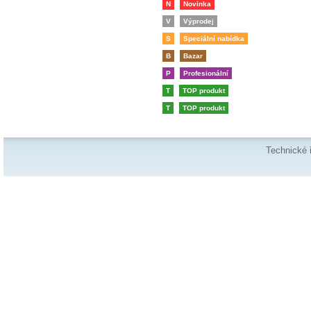
N
Novinka
V
Výprodej
S
Speciální nabídka
B
Bazar
P
Profesionální
T
TOP produkt
T
TOP produkt
Technické 