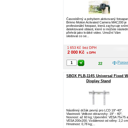
Časosběrný a pohybem aktivovaný fotoapar
Brinno Motion Activated Camera MAC200 je
profesionální fotopast, která zachycuje sní
detektované oblasti, které si můžete násled
přehrát jako krátké video. Umožní Vám
sledovat co se...
1 653
Kč
bez DPH
2 000
Kč
s DPH
Porov
22
SBOX PLB-114S Universal Fixed W
Display Stand
Nástěnný držák pevný pro LCD 19"-40".
Vlastnosti: Velikost obrazovky: 19" - 40";
Nosnost: až 60 kg; Upevnění: VESA 75x75 
VESA 200x200; Vzdálenost od stěny: 2,2 cm
Hmotnost: 0,78 kg;...