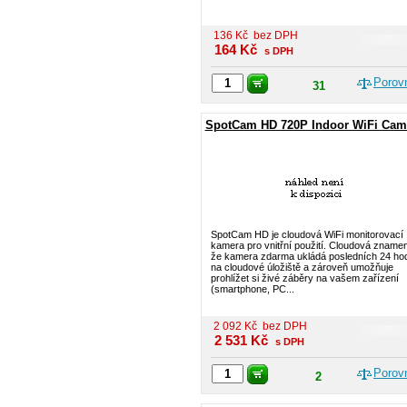
136
Kč
bez DPH
164
Kč
s DPH
Porov
31
SpotCam HD 720P Indoor WiFi Cam
SpotCam HD je cloudová WiFi monitorovací
kamera pro vnitřní použití. Cloudová zname
že kamera zdarma ukládá posledních 24 ho
na cloudové úložiště a zároveň umožňuje
prohlížet si živé záběry na vašem zařízení
(smartphone, PC...
2 092
Kč
bez DPH
2 531
Kč
s DPH
Porov
2