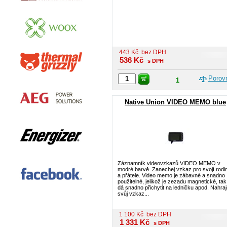
443
Kč
bez DPH
536
Kč
s DPH
Porov
1
Native Union VIDEO MEMO blue
Záznamník videovzkazů VIDEO MEMO v
modré barvě. Zanechej vzkaz pro svojí rodi
a přátele. Video memo je zábavné a snadno
použitelné, jelikož je zezadu magnetické, tak
dá snadno přichytit na ledničku apod. Nahraj
svůj vzkaz...
1 100
Kč
bez DPH
1 331
Kč
s DPH