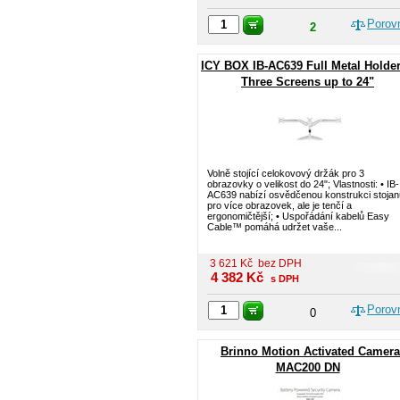
Porov
2
ICY BOX IB-AC639 Full Metal Holder
Three Screens up to 24"
Volně stojící celokovový držák pro 3
obrazovky o velikost do 24"; Vlastnosti: • IB-
AC639 nabízí osvědčenou konstrukci stojan
pro více obrazovek, ale je tenčí a
ergonomičtější; • Uspořádání kabelů Easy
Cable™ pomáhá udržet vaše...
3 621
Kč
bez DPH
4 382
Kč
s DPH
Porov
0
Brinno Motion Activated Camera
MAC200 DN