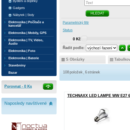
Bydlení a doplňky
Gadgets
HLEDAT
Nábytek | Stoly
Elektronika | Počítače a
Parametrický filtr
kancelář
Status
Elektronika | Mobily, GPS
0 Kč
Elektronika | TV, Video,
Audio
Řadit podle:
Elektronika | Foto
Elektronika | Baterie
S Obrázky
Tabulko
Stavebniny
108
položek
6
stránek
Bazar
Porovnat -
0
Ks
TECHNAXX LED LAMPE WW E27 
Naposledy navštívené