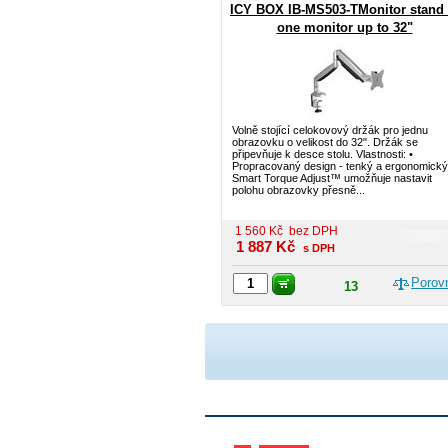
ICY BOX IB-MS503-TMonitor stand 
one monitor up to 32"
Volně stojící celokovový držák pro jednu
obrazovku o velikost do 32". Držák se
připevňuje k desce stolu. Vlastnosti: •
Propracovaný design - tenký a ergonomický;
Smart Torque Adjust™ umožňuje nastavit
polohu obrazovky přesně...
1 560
Kč
bez DPH
1 887
Kč
s DPH
Porov
13