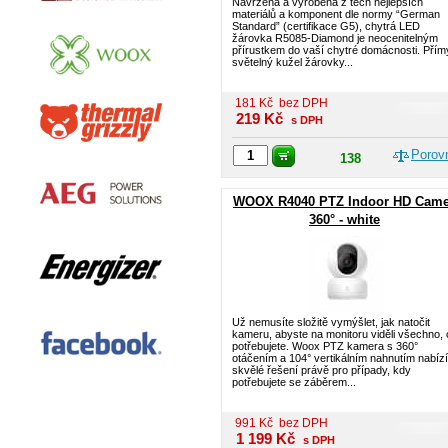
Navržena a vyrobena z těch nejlepších
materiálů a komponent dle normy “German
Standard” (certifikace G5), chytrá LED
žárovka R5085-Diamond je neocenitelným
přírustkem do vaší chytré domácnosti. Přím
světelný kužel žárovky...
181
Kč
bez DPH
219
Kč
s DPH
Porov
138
WOOX R4040 PTZ Indoor HD Came
360° - white
Už nemusíte složitě vymýšlet, jak natočit
kameru, abyste na monitoru viděli všechno, 
potřebujete. Woox PTZ kamera s 360°
otáčením a 104° vertikálním nahnutím nabízí
skvělé řešení právě pro případy, kdy
potřebujete se záběrem...
991
Kč
bez DPH
1 199
Kč
s DPH