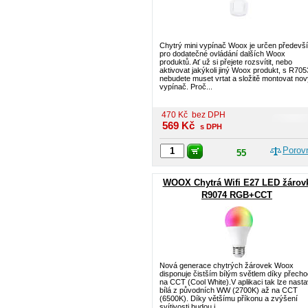
Chytrý mini vypínač Woox je určen předevš
pro dodatečné ovládání dalších Woox
produktů. Ať už si přejete rozsvítit, nebo
aktivovat jakýkoli jiný Woox produkt, s R705
nebudete muset vrtat a složitě montovat nov
vypínač. Proč...
470
Kč
bez DPH
569
Kč
s DPH
Porov
55
WOOX Chytrá Wifi E27 LED žárov
R9074 RGB+CCT
Nová generace chytrých žárovek Woox
disponuje čistším bílým světlem díky přech
na CCT (Cool White).V aplikaci tak lze nasta
bílá z původních WW (2700K) až na CCT
(6500K). Díky většímu příkonu a zvýšení
svítivosti budou i...