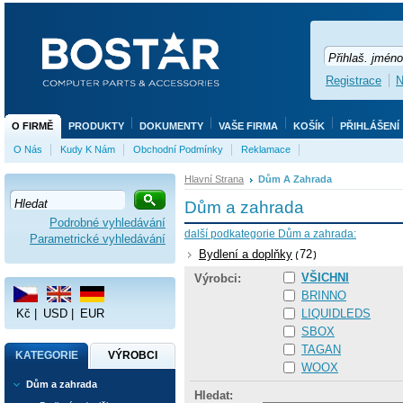
Registrace
N
O FIRMĚ
PRODUKTY
DOKUMENTY
VAŠE FIRMA
KOŠÍK
PŘIHLÁŠENÍ
O Nás
Kudy K Nám
Obchodní Podmínky
Reklamace
Hlavní Strana
Dům A Zahrada
Dům a zahrada
Podrobné vyhledávání
další podkategorie Dům a zahrada:
Parametrické vyhledávání
Bydlení a doplňky
72
VŠICHNI
Výrobci:
BRINNO
Kč
|
USD
|
EUR
LIQUIDLEDS
SBOX
TAGAN
KATEGORIE
VÝROBCI
WOOX
Dům a zahrada
Hledat: