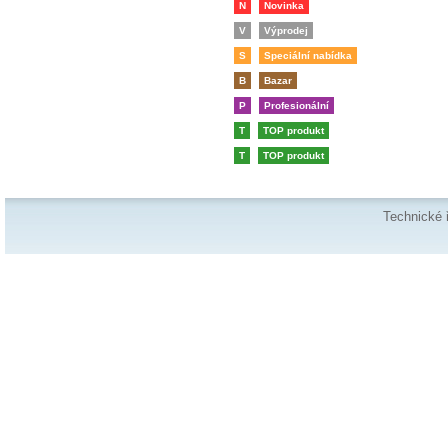
N
Novinka
V
Výprodej
S
Speciální nabídka
B
Bazar
P
Profesionální
T
TOP produkt
T
TOP produkt
Technické 