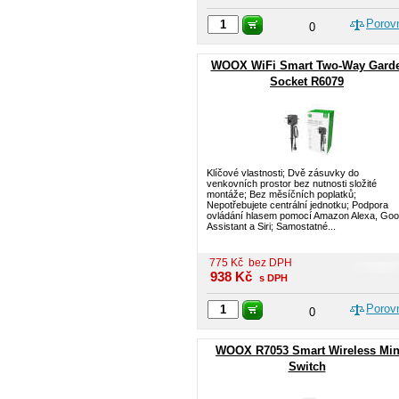
Porov
0
WOOX WiFi Smart Two-Way Gard
Socket R6079
Klíčové vlastnosti; Dvě zásuvky do
venkovních prostor bez nutnosti složité
montáže; Bez měsíčních poplatků;
Nepotřebujete centrální jednotku; Podpora
ovládání hlasem pomocí Amazon Alexa, Goo
Assistant a Siri; Samostatné...
775
Kč
bez DPH
938
Kč
s DPH
Porov
0
WOOX R7053 Smart Wireless Min
Switch