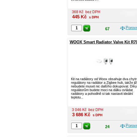
368
Kč
bez DPH
445
Kč
s DPH
Porov
67
WOOX Smart Radiator Valve Kit R7
Kit na radiátory od Woox obsahuje dva chytr
regulátory na radiátor a Zigbee hub, takže již
nebudete muset nic dalšího dokupovat. Díky
regulátorům budete moci na dálku ovládat
radiátory a pohodlně si tak nastavit ideální
teplotu...
3 046
Kč
bez DPH
3 686
Kč
s DPH
Porov
24