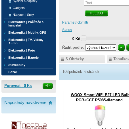
Bydlení a doplňky
Gadgets
HLEDAT
Nábytek | Stoly
Elektronika | Počítače a
Parametrický filtr
kancelář
Status
Elektronika | Mobily, GPS
0 Kč
Elektronika | TV, Video,
Audio
Řadit podle:
Elektronika | Foto
Elektronika | Baterie
S Obrázky
Tabulko
Stavebniny
108
položek
6
stránek
Bazar
Porovnat -
0
Ks
WOOX Smart WiFi E27 LED Bul
RGB+CCT R5085-diamond
Naposledy navštívené