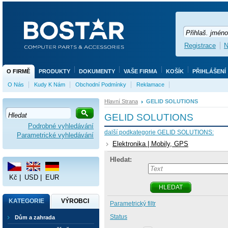
Registrace
N
O FIRMĚ
PRODUKTY
DOKUMENTY
VAŠE FIRMA
KOŠÍK
PŘIHLÁŠENÍ
O Nás
Kudy K Nám
Obchodní Podmínky
Reklamace
Hlavní Strana
GELID SOLUTIONS
GELID SOLUTIONS
Podrobné vyhledávání
další podkategorie GELID SOLUTIONS:
Parametrické vyhledávání
Elektronika | Mobily, GPS
Hledat:
Kč
|
USD
|
EUR
HLEDAT
KATEGORIE
VÝROBCI
Parametrický filtr
Status
Dům a zahrada