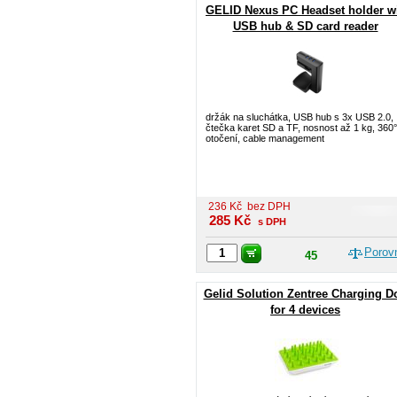
GELID Nexus PC Headset holder w
USB hub & SD card reader
držák na sluchátka, USB hub s 3x USB 2.0,
čtečka karet SD a TF, nosnost až 1 kg, 360°
otočení, cable management
236
Kč
bez DPH
285
Kč
s DPH
Porov
45
Gelid Solution Zentree Charging D
for 4 devices