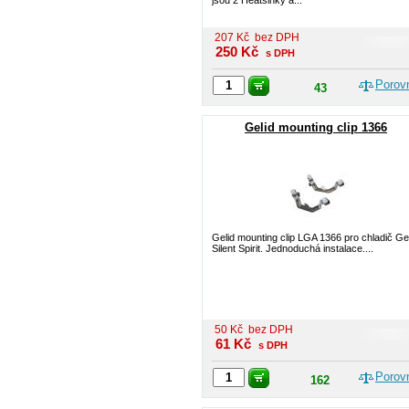
jsou 2 Heatsinky a...
207
Kč
bez DPH
250
Kč
s DPH
Porov
43
Gelid mounting clip 1366
Gelid mounting clip LGA 1366 pro chladič Ge
Silent Spirit. Jednoduchá instalace....
50
Kč
bez DPH
61
Kč
s DPH
Porov
162