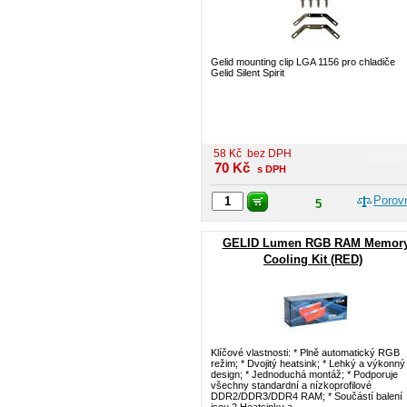
Gelid mounting clip LGA 1156 pro chladiče
Gelid Silent Spirit
58
Kč
bez DPH
70
Kč
s DPH
Porov
5
GELID Lumen RGB RAM Memor
Cooling Kit (RED)
Klíčové vlastnosti: * Plně automatický RGB
režim; * Dvojitý heatsink; * Lehký a výkonný
design; * Jednoduchá montáž; * Podporuje
všechny standardní a nízkoprofilové
DDR2/DDR3/DDR4 RAM; * Součástí balení