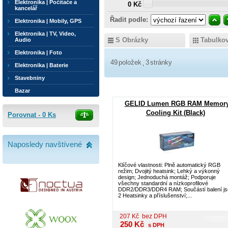
Elektronika | Počítače a
0 Kč
kancelář
Řadit podle:
Elektronika | Mobily, GPS
Elektronika | TV, Video,
S Obrázky
Tabulko
Audio
Elektronika | Foto
49
položek
3
stránky
Elektronika | Baterie
Stavebniny
Bazar
GELID Lumen RGB RAM Memor
Cooling Kit (Black)
Porovnat -
0
Ks
Naposledy navštívené
Klíčové vlastnosti: Plně automatický RGB
režim; Dvojitý heatsink; Lehký a výkonný
design; Jednoduchá montáž; Podporuje
všechny standardní a nízkoprofilové
DDR2/DDR3/DDR4 RAM; Součástí balení js
2 Heatsinky a příslušenství;...
207
Kč
bez DPH
250
Kč
s DPH