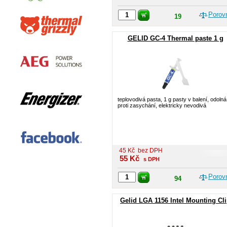
Porov
19
GELID GC-4 Thermal paste 1 g
teplovodivá pasta, 1 g pasty v balení, odolná
proti zasychání, elektricky nevodivá
45
Kč
bez DPH
55
Kč
s DPH
Porov
94
Gelid LGA 1156 Intel Mounting Cl