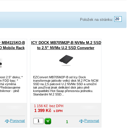
Položek na stránku:
r MB411SKO-B
ICY DOCK MB705M2P-B NVMe M.2 SSD
D Mobile Rack
to 2.5” NVMe U.2 SSD Converter
Adapter
ost 2.5” disku; *
EZConvert MB705M2P-B od Icy Dock
m FDD bay; *
transformuje jakkoliv velký disk M.2 PCIe NCM
uchá výměna
SSD na 2,5 palcové U.2 NVMe SSD a umožní
 Představujeme
tak používat jinak delikátní disk jako plně
hArmor - plně
kompatibilní Hot-Swap přenosnou jednotku.
Standardní M.2 SSD...
1 156
Kč
bez DPH
1 399
Kč
s DPH
Porovnat
Porovnat
1