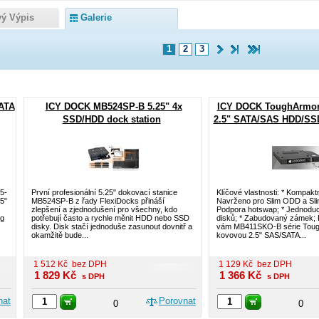
vý Výpis
Galerie
1
2
3
ATA
ICY DOCK MB524SP-B 5.25" 4x
ICY DOCK ToughArmo
SSD/HDD dock station
2.5" SATA/SAS HDD/SS
5-
První profesionální 5.25" dokovací stanice
Klíčové vlastnosti: * Kompaktn
5"
MB524SP-B z řady FlexiDocks přináší
Navrženo pro Slim ODD a Sli
zlepšení a zjednodušení pro všechny, kdo
Podpora hotswap; * Jednod
ng
potřebují často a rychle měnit HDD nebo SSD
disků; * Zabudovaný zámek;
disky. Disk stačí jednoduše zasunout dovnitř a
vám MB411SKO-B série Toug
okamžitě bude...
kovovou 2.5" SAS/SATA...
1 512
Kč
bez DPH
1 129
Kč
bez DPH
1 829
Kč
1 366
Kč
s DPH
s DPH
nat
Porovnat
0
0