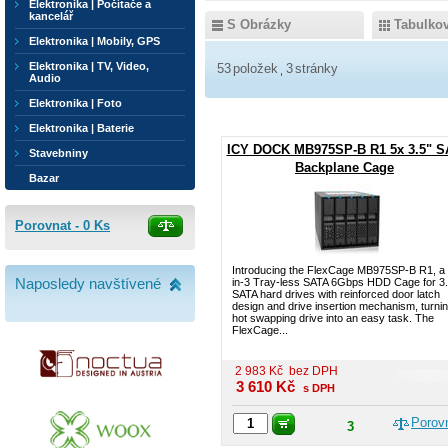
Elektronika | Počítače a
kancelář
S Obrázky
Tabulko
Elektronika | Mobily, GPS
Elektronika | TV, Video,
53
položek
3
stránky
Audio
Elektronika | Foto
Elektronika | Baterie
ICY DOCK MB975SP-B R1 5x 3.5" S
Stavebniny
Backplane Cage
Bazar
Porovnat -
0
Ks
Introducing the FlexCage MB975SP-B R1, a 
Naposledy navštívené
in-3 Tray-less SATA 6Gbps HDD Cage for 3.
SATA hard drives with reinforced door latch
design and drive insertion mechanism, turni
hot swapping drive into an easy task. The
FlexCage...
2 983
Kč
bez DPH
3 610
Kč
s DPH
Porov
3