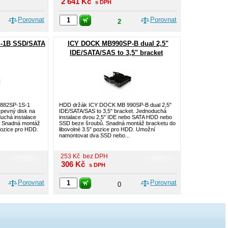
2 641
Kč
s DPH
Porovnat
Porovnat
2
-1B SSD/SATA
ICY DOCK MB990SP-B dual 2,5"
IDE/SATA/SAS to 3,5" bracket
-882SP-1S-1
HDD držák ICY DOCK MB 990SP-B dual 2,5"
pevný disk na
IDE/SATA/SAS to 3,5" bracket. Jednoduchá
uchá instalace
instalace dvou 2,5" IDE nebo SATA HDD nebo
. Snadná montáž
SSD beze šroubů. Snadná montáž bracketu do
 pozice pro HDD.
libovolné 3.5" pozice pro HDD. Umožní
namontovat dva SSD nebo...
253
Kč
bez DPH
306
Kč
s DPH
Porovnat
Porovnat
0