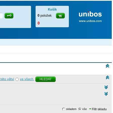
Košík
0
položek
0
 této větvi
ve všech
HLEDAT
skladem
vše
Filtr skladu