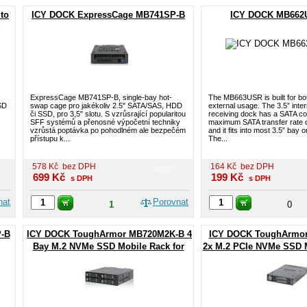
to
ICY DOCK ExpressCage MB741SP-B
ICY DOCK MB662U
ExpressCage MB741SP-B, single-bay hot-
The MB663USR is built for bot
SD
swap cage pro jakékoliv 2.5" SATA/SAS, HDD
external usage. The 3.5” inte
či SSD, pro 3,5" slotu. S vzrůsrající popularitou
receiving dock has a SATA co
SFF systémů a přenosné výpočetní techniky
maximum SATA transfer rate 
vzrůstá poptávka po pohodlném ale bezpečém
and it fits into most 3.5” bay 
přístupu k...
The...
578
Kč
bez DPH
164
Kč
bez DPH
699
Kč
199
Kč
s DPH
s DPH
nat
Porovnat
1
0
-B
ICY DOCK ToughArmor MB720M2K-B 4
ICY DOCK ToughArmo
Bay M.2 NVMe SSD Mobile Rack for
2x M.2 PCIe NVMe SSD M
External 5.25" Drive Bay
3.5” Bay