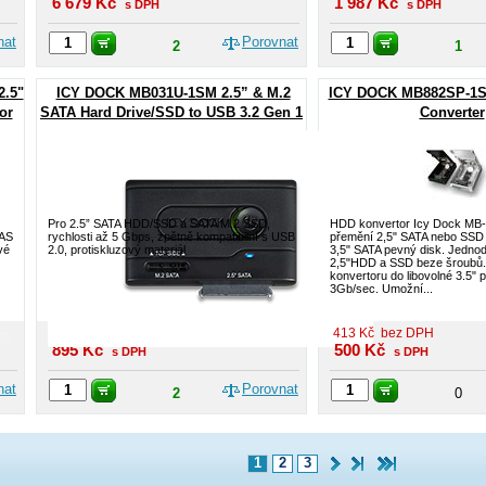
6 679
Kč
1 987
Kč
s DPH
s DPH
nat
Porovnat
2
1
2.5"
ICY DOCK MB031U-1SM 2.5” & M.2
ICY DOCK MB882SP-1S
or
SATA Hard Drive/SSD to USB 3.2 Gen 1
Converter
Adapter
Pro 2.5” SATA HDD/SSD a SATA M.2 SSD,
HDD konvertor Icy Dock MB
SAS
rychlosti až 5 Gbps, zpětně kompatibilní s USB
přemění 2,5" SATA nebo SSD 
vé
2.0, protiskluzový materiál
3,5" SATA pevný disk. Jednod
2,5"HDD a SSD beze šroubů
konvertoru do libovolné 3.5"
3Gb/sec. Umožní...
740
Kč
bez DPH
413
Kč
bez DPH
895
Kč
500
Kč
s DPH
s DPH
nat
Porovnat
2
0
1
2
3