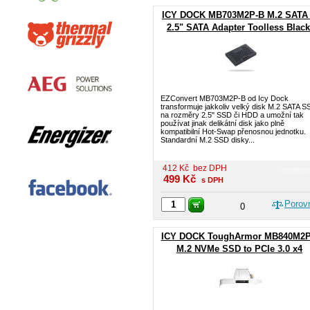
ICY DOCK MB703M2P-B M.2 SATA 
2.5" SATA Adapter Toolless Black
EZConvert MB703M2P-B od Icy Dock
transformuje jakkoliv velký disk M.2 SATA S
na rozměry 2.5" SSD či HDD a umožní tak
používat jinak delikátní disk jako plně
kompatibilní Hot-Swap přenosnou jednotku.
Standardní M.2 SSD disky...
412
Kč
bez DPH
499
Kč
s DPH
Porov
0
ICY DOCK ToughArmor MB840M2P
M.2 NVMe SSD to PCIe 3.0 x4
Removable Mobile Rack