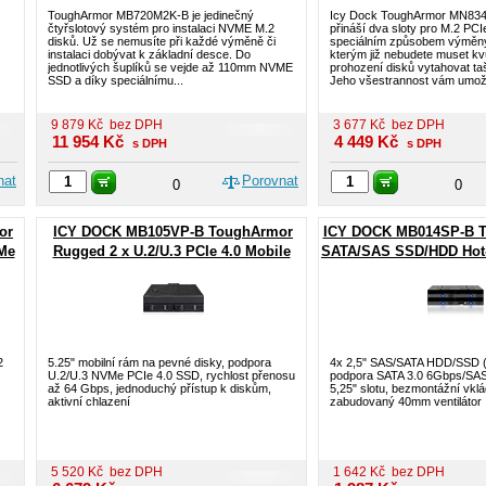
ToughArmor MB720M2K-B je jedinečný
Icy Dock ToughArmor MN83
čtyřslotový systém pro instalaci NVME M.2
přináší dva sloty pro M.2 P
disků. Už se nemusíte při každé výměně či
speciálním způsobem výměny
instalaci dobývat k základní desce. Do
kterým již nebudete muset k
jednotlivých šuplíků se vejde až 110mm NVME
prohození disků vytahovat ta
SSD a díky speciálnímu...
Jeho všestrannost vám umožn
9 879
Kč
bez DPH
3 677
Kč
bez DPH
11 954
Kč
4 449
Kč
s DPH
s DPH
nat
Porovnat
0
0
or
ICY DOCK MB105VP-B ToughArmor
ICY DOCK MB014SP-B Tra
Me
Rugged 2 x U.2/U.3 PCIe 4.0 Mobile
SATA/SAS SSD/HDD Hot
Rack for 5.25" Bay
Enclosure for 5.
2
5.25" mobilní rám na pevné disky, podpora
4x 2,5" SAS/SATA HDD/SSD (
U.2/U.3 NVMe PCIe 4.0 SSD, rychlost přenosu
podpora SATA 3.0 6Gbps/SAS
až 64 Gbps, jednoduchý přístup k diskům,
5,25" slotu, bezmontážní vklá
aktivní chlazení
zabudovaný 40mm ventilátor
5 520
Kč
bez DPH
1 642
Kč
bez DPH