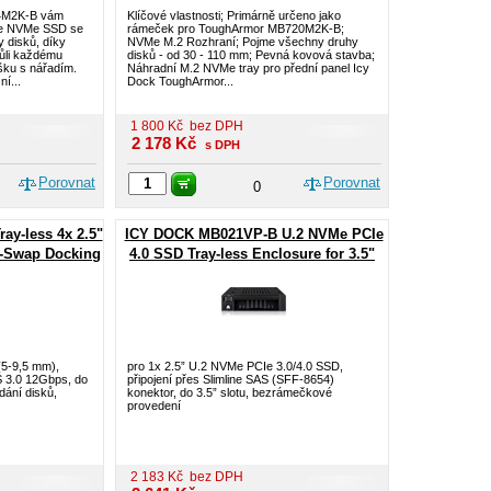
4M2K-B vám
Klíčové vlastnosti; Primárně určeno jako
CIe NVMe SSD se
rámeček pro ToughArmor MB720M2K-B;
 disků, díky
NVMe M.2 Rozhraní; Pojme všechny druhy
vůli každému
disků - od 30 - 110 mm; Pevná kovová stavba;
šku s nářadím.
Náhradní M.2 NVMe tray pro přední panel Icy
í...
Dock ToughArmor...
1 800
Kč
bez DPH
2 178
Kč
s DPH
Porovnat
Porovnat
0
y-less 4x 2.5"
ICY DOCK MB021VP-B U.2 NVMe PCIe
-Swap Docking
4.0 SSD Tray-less Enclosure for 3.5"
25" Bay
Drive Bay with SlimSAS
5-9,5 mm),
pro 1x 2.5” U.2 NVMe PCIe 3.0/4.0 SSD,
 3.0 12Gbps, do
připojení přes Slimline SAS (SFF-8654)
dání disků,
konektor, do 3.5” slotu, bezrámečkové
provedení
2 183
Kč
bez DPH