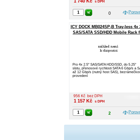
1 740
Kč
s DPH
Porov
0
ICY DOCK MB024SP-B Tray-less 4x 
SAS/SATA SSD/HDD Mobile Rack f
5.25" Bay
Pro 4x 2.5" SAS/SATA HDD/SSD, do 5.25”
slotu, přenosové rychlosti SATA 6 Gbp/s a 
až 12 Gbp/s (nutný host SAS), bezrámečko
provedení
956
Kč
bez DPH
1 157
Kč
s DPH
Porov
2