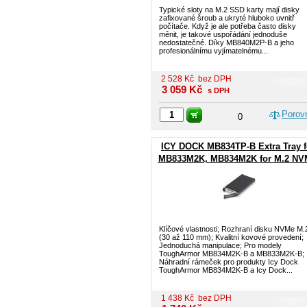
Typické sloty na M.2 SSD karty mají disky
zafixované šroub a ukryté hluboko uvnitř
počítače. Když je ale potřeba často disky
měnit, je takové uspořádání jednoduše
nedostatečné. Díky MB840M2P-B a jeho
profesionálnímu vyjímatelnému...
2 528
Kč
bez DPH
3 059
Kč
s DPH
Porov
0
ICY DOCK MB834TP-B Extra Tray f
MB833M2K, MB834M2K for M.2 NV
SSD
Klíčové vlastnosti; Rozhraní disku NVMe M.
(30 až 110 mm); Kvalitní kovové provedení;
Jednoduchá manipulace; Pro modely
ToughArmor MB834M2K-B a MB833M2K-B;
Náhradní rámeček pro produkty Icy Dock
ToughArmor MB834M2K-B a Icy Dock...
1 438
Kč
bez DPH