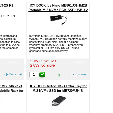
3-2S R1
ICY DOCK Icy Nano MB861U31-1M2B
Portable M.2 NVMe PCIe SSD USB 3.2
Ext. Enclosure
h internal and
ICYNano MB861U31-1M2B vám umožňuje
rnal aluminum
výměnu M.2 disků bez potřeby montáže a díky
nnection to allow
nastavitelné fixaci disku dokáže pojmout
of up to 6Gb/sec
všechny drozměry M.2 SSD. S přenosovou
on the computer.
rychlostí až 10 Gb/s díky USB 3.2 druhé
generace bude spokojen každý...
1 685
Kč
bez DPH
2 039
Kč
s DPH
Porovnat
Porovnat
1
r MB834M2K-B
ICY DOCK MB720TK-B Extra Tray for
obile Rack for
M.2 NVMe SSD for MB720M2K-B