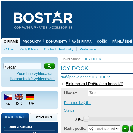
O FIRMĚ
PRODUKTY
DOKUMENTY
VAŠE FIRMA
KOŠÍK
PŘIHLÁŠENÍ
O Nás
Kudy K Nám
Obchodní Podmínky
Reklamace
Hlavní Strana
ICY DOCK
ICY DOCK
Podrobné vyhledávání
další podkategorie ICY DOCK:
Parametrické vyhledávání
Elektronika | Počítače a kancelář
Hledat:
Parametrický filtr
Kč
|
USD
|
EUR
Status
KATEGORIE
VÝROBCI
0 Kč
Dům a zahrada
Řadit podle: