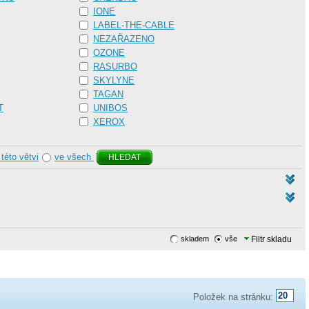
IONE
LABEL-THE-CABLE
NEZAŘAZENO
OZONE
RASURBO
SKYLYNE
TAGAN
T
UNIBOS
XEROX
 této větvi
ve všech
HLEDAT
skladem
vše
Filtr skladu
Položek na stránku: