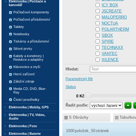
Elektronika | Počítače a
ICY BOX
kancelář
J5CREATE
Počítačové komponenty
MALOPERRO
Počítačové příslušenství
NOCTUA
Tablety
POLARTHERM
Notebooky
SBOX
SPIRE
Tiskárny a příslušenství
TECHNAXX
Siťové prvky
VANTEC
Kabely a konektory |
XILENCE
Redukce a adaptéry
Klávesnice a myši
Hledat:
Herní zařízení
Parametrický filtr
Záložní zdroje
Status
Media CD, DVD, Blue-
Ray
0 Kč
Čisticí prostředky
Řadit podle:
Elektronika | Mobily, GPS
Elektronika | TV, Video,
S Obrázky
Tabulko
Audio
Elektronika | Foto
1000
položek
50
stránek
Elektronika | Baterie