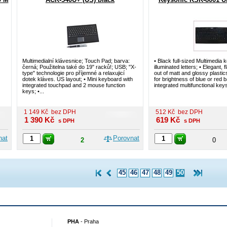
Multimedialní klávesnice; Touch Pad; barva:
• Black full-sized Multimedia 
černá; Použitelna také do 19" racků!; USB; "X-
illuminated letters; • Elegant,
type" technologie pro příjemné a relaxujicí
out of matt and glossy plastic
dotek kláves. US layout; • Mini keyboard with
for brightness of blue or red b
integrated touchpad and 2 mouse function
integrated multifunctional keys 
keys; •...
1 149
Kč
bez DPH
512
Kč
bez DPH
1 390
Kč
619
Kč
s DPH
s DPH
nat
Porovnat
2
0
45
46
47
48
49
50
PHA
-
Praha