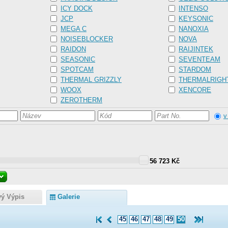
ICY DOCK
INTENSO
JCP
KEYSONIC
MEGA C
NANOXIA
NOISEBLOCKER
NOVA
RAIDON
RAIJINTEK
SEASONIC
SEVENTEAM
SPOTCAM
STARDOM
THERMAL GRIZZLY
THERMALRIGH
WOOX
XENCORE
ZEROTHERM
v
56 723 Kč
vý Výpis
Galerie
45
46
47
48
49
50