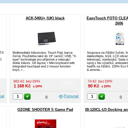
ACK-540U+ (UK) black
EasyTouch FOTO CLEA
2606
ATX
Multimedialní klávesnice; Touch Pad; barva:
Souprava na čištění čoček, f
černá; Použitelna také do 19" racků!; USB; "X-
dalekohledu, brýlí, LCD obraz
/O
type" technologie pro příjemné a relaxujicí
teleskopů, notebooků. Sada ob
dotek kláves. UK layout; • Mini keyboard with
sprej z bio-výtažků, antistati
integrated touchpad and 2 mouse function
hadřík na čištění. 100% Eco 
keys; •...
& amonia...
965
Kč
bez DPH
74
Kč
bez DPH
1 168
Kč
90
Kč
s DPH
s DPH
nat
Porovnat
0
0
OZONE SHOOTER S Game Pad
IB-120CL-U3 Docking and