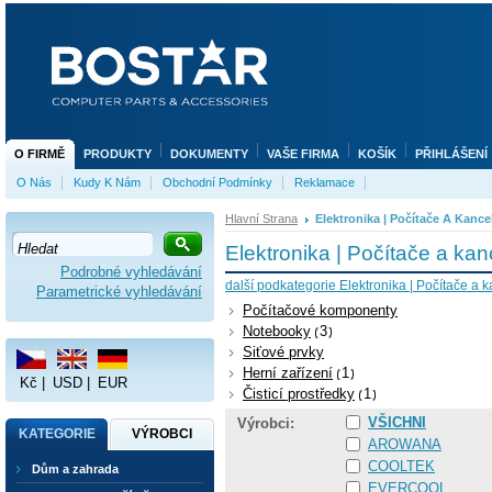
O FIRMĚ
PRODUKTY
DOKUMENTY
VAŠE FIRMA
KOŠÍK
PŘIHLÁŠENÍ
O Nás
Kudy K Nám
Obchodní Podmínky
Reklamace
Hlavní Strana
Elektronika | Počítače A Kance
Elektronika | Počítače a kan
Podrobné vyhledávání
další podkategorie Elektronika | Počítače a k
Parametrické vyhledávání
Počítačové komponenty
Notebooky
3
Siťové prvky
Herní zařízení
1
Kč
|
USD
|
EUR
Čisticí prostředky
1
VŠICHNI
Výrobci:
KATEGORIE
VÝROBCI
AROWANA
COOLTEK
Dům a zahrada
EVERCOOL