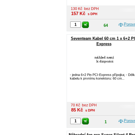
130
Kč
bez DPH
157
Kč
s DPH
Porov
64
Seventeam Kabel 60 cm 1 x 6+2 PC
Express
- jedna 6+2 Pin PCI-Express přípojka; - Dél
kabelu k prvnímu konektoru: 60 cm...
70
Kč
bez DPH
85
Kč
s DPH
Porov
1
Náhradní fan pro Super Silent 4 Pr