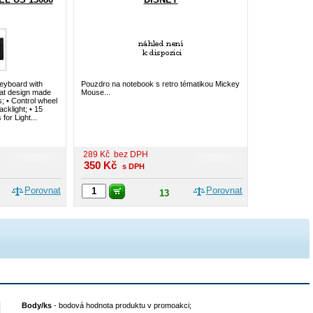
keyboard with
Pouzdro na notebook s retro tématikou Mickey
 flat design made
Mouse...
s; • Control wheel
acklight; • 15
for Light...
289
Kč
bez DPH
350
Kč
s DPH
Porovnat
Porovnat
13
Body/ks
-
bodová hodnota produktu v promoakci;