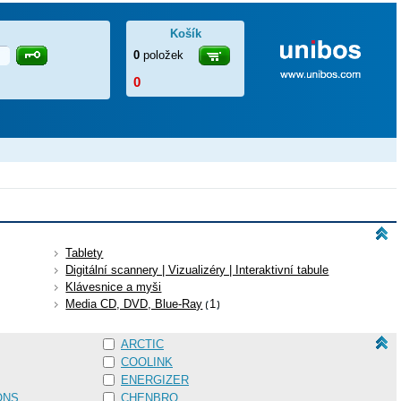
Košík
0
položek
0
Tablety
Digitální scannery | Vizualizéry | Interaktivní tabule
Klávesnice a myši
Media CD, DVD, Blue-Ray
1
ARCTIC
COOLINK
ENERGIZER
ONS
CHENBRO