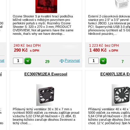
Ozone Shooter S je kvalitní hrací podložka
Externí 2-zásuvková dokovac
běžné velikosti s měkkým povrchem pro
stanice pro 2.5" a 3.5" pevné
400
perfektní pohyb s myší. Rozměry Ozone
funkcí JBOD. Lze klonovat p
ll
Shooter S: 320 x 270 x 3 mm; PRODUCT
PC!; Superrychlá USB 3.0 při
e
OVERVIEW; Not all gamers have the same
přenosovou rychlostí až 5 Gbi
needs, that’s why we have develop...
hliníkové pouzdro,...
240
Kč
bez DPH
1 223
Kč
bez DPH
290
Kč
1 480
Kč
s DPH
s DPH
nat
Porovnat
29
7
í
EC3007M12EA Evercool
EC4007L12EA Ev
;
Přídavný tichý ventilátor 30 x 30 x 7 mm s
Přídavný ventilátor 40 x 40 x
m
rychlostí 8000 otáček za minutu zajišťuje proud
5000 otáček za minutu zajišť
vzduchu 5,02 CFM při hlučnosti < 21 dBA. El.
5,64 CFM při hlučnosti < 20 d
bearing ložisko zaručuje dlouhou životnost a
ložisko zaručuje dlouhou živo
uto
tichý chod....
chod. 12 V; počítačový 3pin M