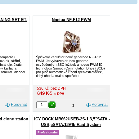
NING SET ET-
Noctua NF-F12 PWM
otoaparátu,
Špičkový ventilátor nové generace NF-F12
ovkek, skříní,
PWM. Je vybaven druhou generací
sahuje: čistící
osvědčených SSO ložisek a novou PWM IC
cký kartáč a
technologií Smooth Commutation Drive (SCD)
Formula! -alcohol
pro plně automatické řízení rychlosti otáček,
tichý chod a malou spotřebu....
536
Kč
bez DPH
649
Kč
s DPH
Porovnat
Porovnat
0
 clone station
ICY DOCK MB662USEB-2S-1 3,5"SATA -
USB,eSATA,1394b Raid System
Profesionální