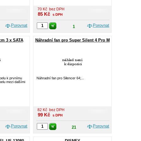
70
Kč
bez DPH
85
Kč
s DPH
Porovnat
Porovnat
1
cm 3 x SATA
Náhradní fan pro Super Silent 4 Pro M
abelu k prvnímu
Náhradní fan pro Silencer 64;...
belu mezi dalšími
82
Kč
bez DPH
99
Kč
s DPH
Porovnat
Porovnat
21
EL US 13080
DISNEY