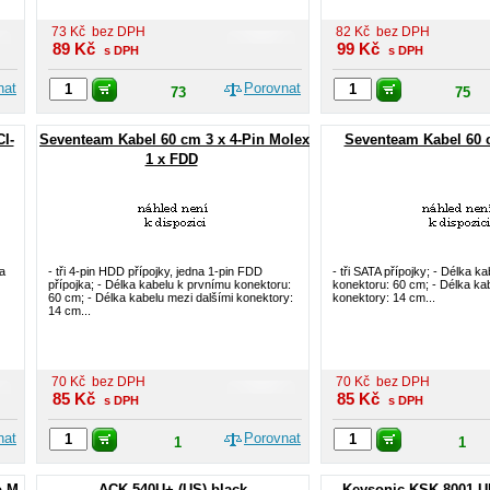
73
Kč
bez DPH
82
Kč
bez DPH
89
Kč
99
Kč
s DPH
s DPH
nat
Porovnat
73
75
I-
Seventeam Kabel 60 cm 3 x 4-Pin Molex
Seventeam Kabel 60 
1 x FDD
ka
- tři 4-pin HDD přípojky, jedna 1-pin FDD
- tři SATA přípojky; - Délka k
přípojka; - Délka kabelu k prvnímu konektoru:
konektoru: 60 cm; - Délka ka
60 cm; - Délka kabelu mezi dalšími konektory:
konektory: 14 cm...
14 cm...
70
Kč
bez DPH
70
Kč
bez DPH
85
Kč
85
Kč
s DPH
s DPH
nat
Porovnat
1
1
o M
ACK-540U+ (US) black
Keysonic KSK-8001 U