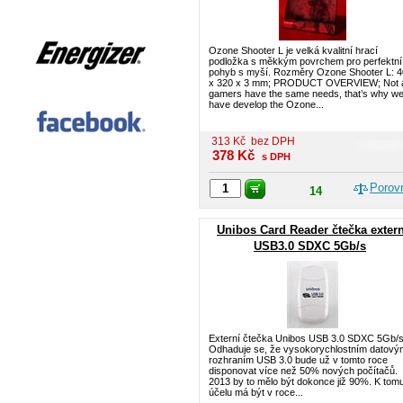
Ozone Shooter L je velká kvalitní hrací
podložka s měkkým povrchem pro perfektní
pohyb s myší. Rozměry Ozone Shooter L: 
x 320 x 3 mm; PRODUCT OVERVIEW; Not a
gamers have the same needs, that’s why w
have develop the Ozone...
313
Kč
bez DPH
378
Kč
s DPH
Porov
14
Unibos Card Reader čtečka extern
USB3.0 SDXC 5Gb/s
Externí čtečka Unibos USB 3.0 SDXC 5Gb/s
Odhaduje se, že vysokorychlostním datový
rozhraním USB 3.0 bude už v tomto roce
disponovat více než 50% nových počítačů.
2013 by to mělo být dokonce již 90%. K tom
účelu má být v roce...