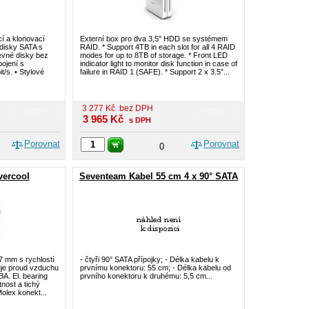
í a klonovací
Externí box pro dva 3,5" HDD se systémem
 disky SATA s
RAID. * Support 4TB in each slot for all 4 RAID
evné disky bez
modes for up to 8TB of storage. * Front LED
pojení s
indicator light to monitor disk function in case of
t/s. • Stylové
failure in RAID 1 (SAFE). * Support 2 x 3.5”...
3 277
Kč
bez DPH
3 965
Kč
s DPH
Porovnat
Porovnat
0
ercool
Seventeam Kabel 55 cm 4 x 90° SATA
 7 mm s rychlostí
- čtyři 90° SATA přípojky; - Délka kabelu k
uje proud vzduchu
prvnímu konektoru: 55 cm; - Délka kabelu od
BA. El. bearing
prvního konektoru k druhému: 5,5 cm...
tnost a tichý
olex konekt...