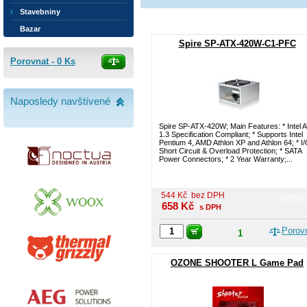
Stavebniny
Bazar
Spire SP-ATX-420W-C1-PFC
Porovnat -
0
Ks
Naposledy navštívené
Spire SP-ATX-420W; Main Features: * Intel 
1.3 Specification Compliant; * Supports Intel
Pentium 4, AMD Athlon XP and Athlon 64; * I
Short Circuit & Overload Protection; * SATA
Power Connectors; * 2 Year Warranty;...
544
Kč
bez DPH
658
Kč
s DPH
Porov
1
OZONE SHOOTER L Game Pad