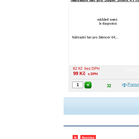
Náhradní fan pro Silencer 64;...
82
Kč
bez DPH
99
Kč
s DPH
Porov
32
N
Novinka