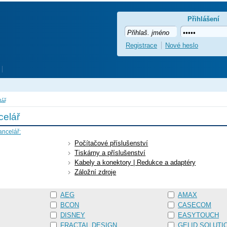
Přihlášení
Registrace
Nové heslo
lář
celář
ancelář:
Počítačové příslušenství
Tiskárny a příslušenství
Kabely a konektory | Redukce a adaptéry
Záložní zdroje
AEG
AMAX
BCON
CASECOM
DISNEY
EASYTOUCH
FRACTAL DESIGN
GELID SOLUTI