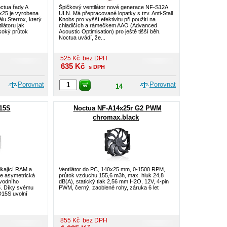
ctua řady A
Špičkový ventilátor nové generace NF-S12A
x25 je vyrobena
ULN. Má přepracované lopatky s tzv. Anti-Stall
lu Sterrox, který
Knobs pro vyšší efektivitu při použití na
látoru jak
chladičích a rámečkem AAO (Advanced
ysoký průtok
Acoustic Optimisation) pro ještě tišší běh.
Noctua uvádí, že...
525
Kč
bez DPH
635
Kč
s DPH
Porovnat
Porovnat
14
15S
Noctua NF-A14x25r G2 PWM
chromax.black
ikající RAM a
Ventilátor do PC, 140x25 mm, 0-1500 RPM,
je asymetrická
průtok vzduchu 155,6 m3h, max. hluk 24,8
vodního
dB(A), statický tlak 2,56 mm H2O, 12V, 4-pin
5. Díky svému
PWM, černý, zaoblené rohy, záruka 6 let
15S uvolní
855
Kč
bez DPH