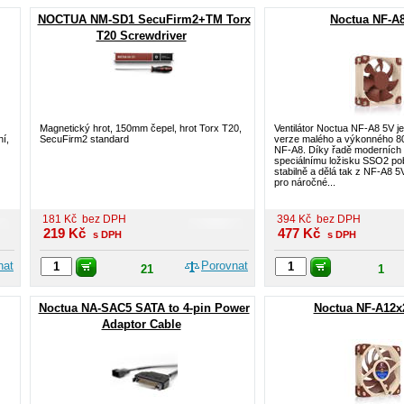
NOCTUA NM-SD1 SecuFirm2+TM Torx
Noctua NF-A
T20 Screwdriver
Magnetický hrot, 150mm čepel, hrot Torx T20,
Ventilátor Noctua NF-A8 5V j
í,
SecuFirm2 standard
verze malého a výkonného 80
NF-A8. Díky řadě moderních t
speciálnímu ložisku SSO2 po
stabilně a dělá tak z NF-A8 5
pro náročné...
181
Kč
bez DPH
394
Kč
bez DPH
219
Kč
477
Kč
s DPH
s DPH
nat
Porovnat
21
1
Noctua NA-SAC5 SATA to 4-pin Power
Noctua NF-A12x
Adaptor Cable