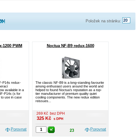
Položek na stránku:
ux-1200 PWM
Noctua NF-B9 redux-1600
NF-P14s redux-
The classic NF-B9 is a long-standing favourite
erací
among enthusiast users around the world and
w available in a
helped to found Noctua’s reputation as a top-
NF-P14s (s for
tier manufacturer of premium quality quiet
f to use in case
cooling components. The new redux edition
reissues...
269
Kč
bez DPH
325
Kč
s DPH
Porovnat
Porovnat
23