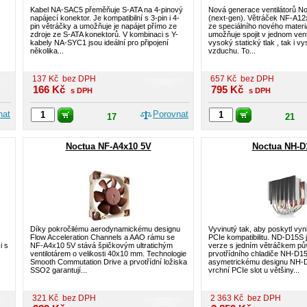
Kabel NA-SAC5 přeměňuje S-ATA na 4-pinový
Nová generace ventilátorů No
napájecí konektor. Je kompatibilní s 3-pin i 4-
(next-gen). Větráček NF-A12
pin větráčky a umožňuje je napájet přímo ze
ze speciálního nového materiá
zdroje ze S-ATA konektorů. V kombinaci s Y-
umožňuje spojit v jednom venti
kabely NA-SYC1 jsou ideální pro připojení
vysoký statický tlak , tak i v
několika...
vzduchu. To...
137
Kč
bez DPH
657
Kč
bez DPH
166
Kč
795
Kč
s DPH
s DPH
nat
Porovnat
17
21
Noctua NF-A4x10 5V
Noctua NH-D
Díky pokročilému aerodynamickému designu
Vyvinutý tak, aby poskytl vyn
Flow Acceleration Channels a AAO rámu se
PCIe kompatibilitu. ND-D15S 
i s
NF-A4x10 5V stává špičkovým ultratichým
verze s jedním větráčkem pů
ventilotárem o velikosti 40x10 mm. Technologie
prvotřídního chladiče NH-D1
Smooth Commutation Drive a prvotřídní ložiska
asymetrickému designu NH-D
SSO2 garantují...
vrchní PCIe slot u většiny...
321
Kč
bez DPH
2 363
Kč
bez DPH