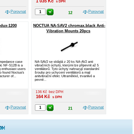
1 035
Kč
s DPH
Porovnat
Porovnat
12
edux-1200
NOCTUA NA-SAV2 chromax.black Anti-
Vibration Mounts 20pcs
w impedance case
NA-SAV2 se skládá z 20 ks NA-AV2 anti
sic NF-S12B is a
vibračních úchytů, kterými lze připevnit až 5
g enthusiast users
ventilátorů. Tyto úchyty nahrazují standardní
to found Noctua’s
šrouby pro uchycení ventilátorů a mají
cturer of...
anitvibrační efekt. Ultraměkké, trvanlivé a
pevné...
136
Kč
bez DPH
164
Kč
s DPH
Porovnat
Porovnat
21