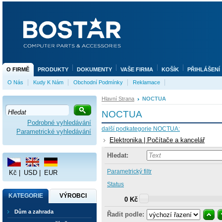
O FIRMĚ
PRODUKTY
DOKUMENTY
VAŠE FIRMA
KOŠÍK
PŘIHLÁŠENÍ
O Nás
Kudy K Nám
Obchodní Podmínky
Reklamace
Hlavní Strana
NOCTUA
NOCTUA
Podrobné vyhledávání
další podkategorie NOCTUA:
Parametrické vyhledávání
Elektronika | Počítače a kancelář
Hledat:
Parametrický filtr
Kč
|
USD
|
EUR
Status
KATEGORIE
VÝROBCI
0 Kč
Dům a zahrada
Řadit podle: