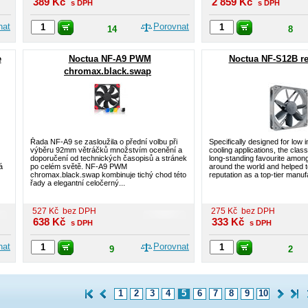
389
Kč
2 859
Kč
s DPH
s DPH
nat
Porovnat
14
8
e
Noctua NF-A9 PWM
Noctua NF-S12B r
chromax.black.swap
Řada NF-A9 se zasloužila o přední volbu při
Specifically designed for lo
výběru 92mm větráčků množstvím ocenění a
cooling applications, the clas
doporučení od technických časopisů a stránek
long-standing favourite amon
á
po celém světě. NF-A9 PWM
around the world and helped 
chromax.black.swap kombinuje tichý chod této
reputation as a top-tier manufa
řady a elegantní celočerný...
527
Kč
bez DPH
275
Kč
bez DPH
638
Kč
333
Kč
s DPH
s DPH
nat
Porovnat
9
2
1
2
3
4
5
6
7
8
9
10