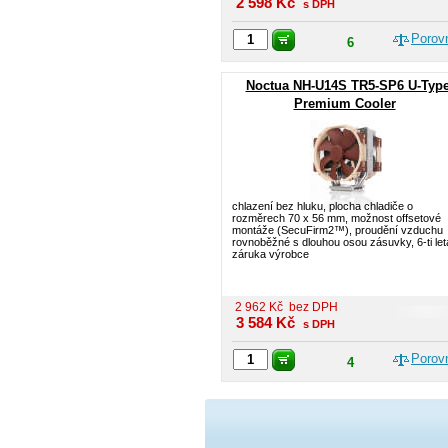
2 598
Kč
s DPH
Porov
6
Noctua NH-U14S TR5-SP6 U-Typ
Premium Cooler
chlazení bez hluku, plocha chladiče o
rozměrech 70 x 56 mm, možnost offsetové
montáže (SecuFirm2™), proudění vzduchu
rovnoběžné s dlouhou osou zásuvky, 6-ti let
záruka výrobce
2 962
Kč
bez DPH
3 584
Kč
s DPH
Porov
4