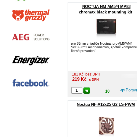
NOCTUA NM-AM5/4-MP83
chromax.black mounting kit
pro 83mm chladiče Noctua, pro AM5/AM4,
SecuFirm2 mechanismus, zpětně kompatibiln
černé provedení
181
Kč
bez DPH
219
Kč
s DPH
Porov
10
Noctua NF-A12x25 G2 LS-PWM