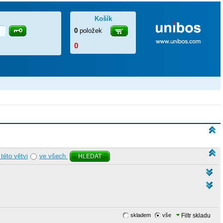
Košík
0
položek
0
 této větvi
ve všech
HLEDAT
skladem
vše
Filtr skladu