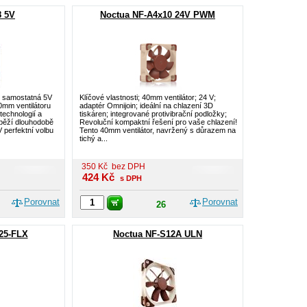
8 5V
Noctua NF-A4x10 24V PWM
e samostatná 5V
Klíčové vlastnosti; 40mm ventilátor; 24 V;
mm ventilátoru
adaptér Omnijoin; ideální na chlazení 3D
echnologií a
tiskáren; integrované protivibrační podložky;
běží dlouhodobě
Revoluční kompaktní řešení pro vaše chlazení!
V perfektní volbu
Tento 40mm ventilátor, navržený s důrazem na
tichý a...
350
Kč
bez DPH
424
Kč
s DPH
Porovnat
Porovnat
26
25-FLX
Noctua NF-S12A ULN