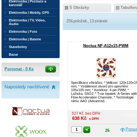
Elektronika | Počítače a
kancelář
S Obrázky
Tabulko
Elektronika | Mobily, GPS
Elektronika | TV, Video,
256
položek
13
stránek
Audio
Elektronika | Foto
Elektronika | Baterie
Noctua NF-A12x15-PWM
Stavebniny
Bazar
Porovnat -
0
Ks
Specifikace větráčku: * Velikost: 120x120x1
Naposledy navštívené
mm; * Vzdálenost otvorů pro upevnění:
105x105 mm; * Konektor: 4-pin PWM; *
Ložiska: SSO2; * Tvar lopatek: A-Series with
Flow Acceleration Channels; * Technologie
rámu: AAO (Advanced...
527
Kč
bez DPH
638
Kč
s DPH
Porov
26