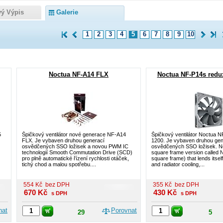
vý Výpis
Galerie
1
2
3
4
5
6
7
8
9
10
Noctua NF-A14 FLX
Noctua NF-P14s red
5
Špičkový ventilátor nové generace NF-A14
Špičkový ventilátor Noctua 
FLX. Je vybaven druhou generací
1200. Je vybaven druhou gen
osvědčených SSO ložisek a novou PWM IC
osvědčených SSO ložisek. No
technologií Smooth Commutation Drive (SCD)
square frame version called 
pro plně automatické řízení rychlosti otáček,
square frame) that lends itsel
tichý chod a malou spotřebu....
and radiator cooling,...
554
Kč
bez DPH
355
Kč
bez DPH
670
Kč
430
Kč
s DPH
s DPH
nat
Porovnat
29
5