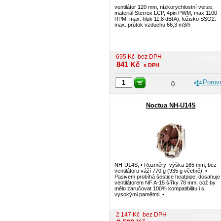
ventilátor 120 mm, nízkorychlostní verze,
materiál Sterrox LCP, 4pin PWM, max 1100
RPM, max. hluk 11,8 dB(A), ložisko SSO2.
max. průtok vzduchu 66,3 m3/h
695
Kč
bez DPH
841
Kč
s DPH
Porov
0
Noctua NH-U14S
NH-U14S; • Rozměry: výška 165 mm, bez
ventilátoru váží 770 g (935 g včetně); •
Pasivem probíhá šestice heatpipe, dosahuje 
ventilátorem NF A-15 šířky 78 mm, což by
mělo zaručovat 100% kompatibilitu i s
vysokými pamětmi. •...
2 147
Kč
bez DPH