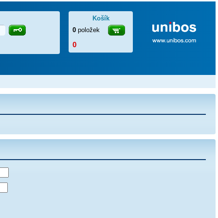
Košík
0
položek
0