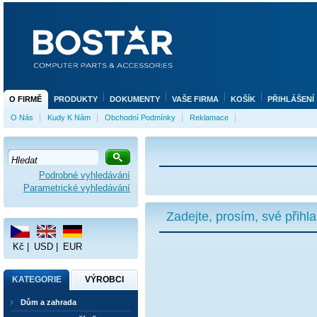
O FIRMĚ
PRODUKTY
DOKUMENTY
VAŠE FIRMA
KOŠÍK
PŘIHLÁŠENÍ
O Nás
Kudy K Nám
Obchodní Podmínky
Reklamace
Podrobné vyhledávání
Parametrické vyhledávání
Zadejte, prosím, své přihl
Kč
|
USD
|
EUR
KATEGORIE
VÝROBCI
Dům a zahrada