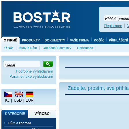
Registrace
N
O FIRMĚ
PRODUKTY
DOKUMENTY
VAŠE FIRMA
KOŠÍK
PŘIHLÁŠENÍ
O Nás
Kudy K Nám
Obchodní Podmínky
Reklamace
Podrobné vyhledávání
Parametrické vyhledávání
Zadejte, prosím, své přihl
Kč
|
USD
|
EUR
KATEGORIE
VÝROBCI
Dům a zahrada