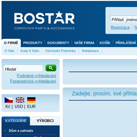
Registrace
N
O FIRMĚ
PRODUKTY
DOKUMENTY
VAŠE FIRMA
KOŠÍK
PŘIHLÁŠENÍ
O Nás
Kudy K Nám
Obchodní Podmínky
Reklamace
Podrobné vyhledávání
Parametrické vyhledávání
Zadejte, prosím, své přihl
Kč
|
USD
|
EUR
KATEGORIE
VÝROBCI
Dům a zahrada