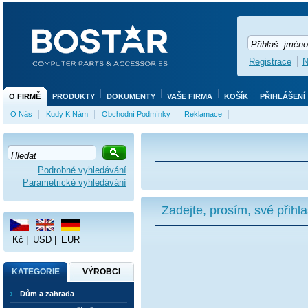
Registrace
N
O FIRMĚ
PRODUKTY
DOKUMENTY
VAŠE FIRMA
KOŠÍK
PŘIHLÁŠENÍ
O Nás
Kudy K Nám
Obchodní Podmínky
Reklamace
Podrobné vyhledávání
Parametrické vyhledávání
Zadejte, prosím, své přihl
Kč
|
USD
|
EUR
KATEGORIE
VÝROBCI
Dům a zahrada