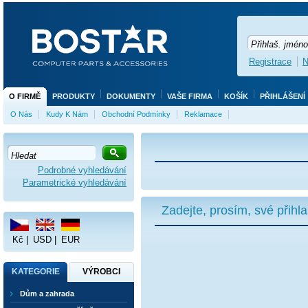
Registrace
N
O FIRMĚ
PRODUKTY
DOKUMENTY
VAŠE FIRMA
KOŠÍK
PŘIHLÁŠENÍ
O Nás
Kudy K Nám
Obchodní Podmínky
Reklamace
Podrobné vyhledávání
Parametrické vyhledávání
Zadejte, prosím, své přihl
Kč
|
USD
|
EUR
KATEGORIE
VÝROBCI
Dům a zahrada