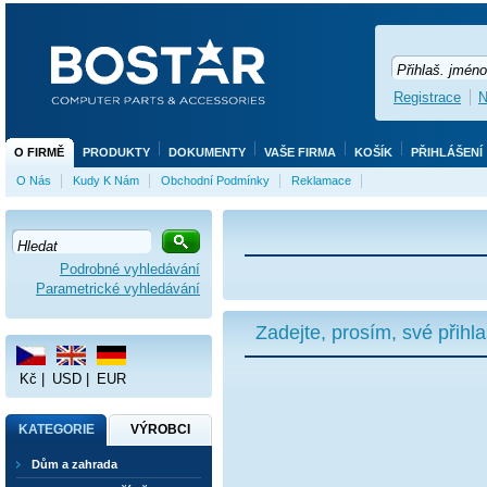
Registrace
N
O FIRMĚ
PRODUKTY
DOKUMENTY
VAŠE FIRMA
KOŠÍK
PŘIHLÁŠENÍ
O Nás
Kudy K Nám
Obchodní Podmínky
Reklamace
Podrobné vyhledávání
Parametrické vyhledávání
Zadejte, prosím, své přihl
Kč
|
USD
|
EUR
KATEGORIE
VÝROBCI
Dům a zahrada