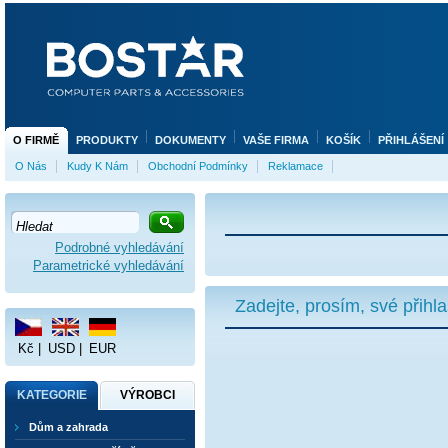
O FIRMĚ
PRODUKTY
DOKUMENTY
VAŠE FIRMA
KOŠÍK
PŘIHLÁŠENÍ
O Nás
Kudy K Nám
Obchodní Podmínky
Reklamace
Podrobné vyhledávání
Parametrické vyhledávání
Zadejte, prosím, své přihl
Kč
|
USD
|
EUR
KATEGORIE
VÝROBCI
Dům a zahrada