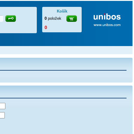
Košík
0
položek
0