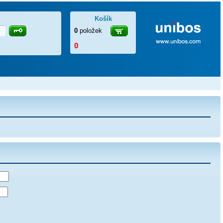
Košík
0
položek
0