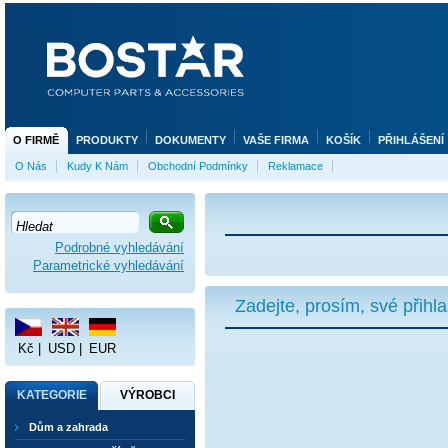
O FIRMĚ
PRODUKTY
DOKUMENTY
VAŠE FIRMA
KOŠÍK
PŘIHLÁŠENÍ
O Nás
Kudy K Nám
Obchodní Podmínky
Reklamace
Podrobné vyhledávání
Parametrické vyhledávání
Zadejte, prosím, své přihl
Kč
|
USD
|
EUR
KATEGORIE
VÝROBCI
Dům a zahrada