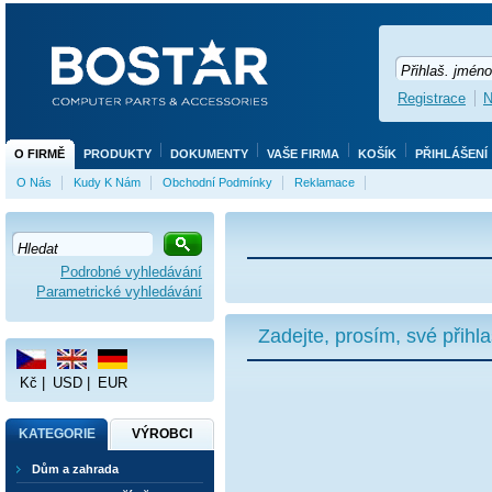
Registrace
N
O FIRMĚ
PRODUKTY
DOKUMENTY
VAŠE FIRMA
KOŠÍK
PŘIHLÁŠENÍ
O Nás
Kudy K Nám
Obchodní Podmínky
Reklamace
Podrobné vyhledávání
Parametrické vyhledávání
Zadejte, prosím, své přihl
Kč
|
USD
|
EUR
KATEGORIE
VÝROBCI
Dům a zahrada