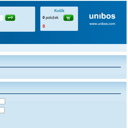
Košík
0
položek
0