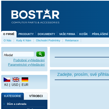
O FIRMĚ
PRODUKTY
DOKUMENTY
VAŠE FIRMA
KOŠÍK
PŘIHLÁŠENÍ
O Nás
Kudy K Nám
Obchodní Podmínky
Reklamace
Podrobné vyhledávání
Parametrické vyhledávání
Zadejte, prosím, své přihl
Kč
|
USD
|
EUR
KATEGORIE
VÝROBCI
Dům a zahrada