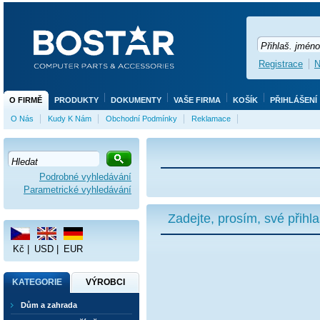
Registrace
N
O FIRMĚ
PRODUKTY
DOKUMENTY
VAŠE FIRMA
KOŠÍK
PŘIHLÁŠENÍ
O Nás
Kudy K Nám
Obchodní Podmínky
Reklamace
Podrobné vyhledávání
Parametrické vyhledávání
Zadejte, prosím, své přihl
Kč
|
USD
|
EUR
KATEGORIE
VÝROBCI
Dům a zahrada