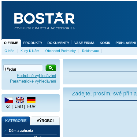
O FIRMĚ
PRODUKTY
DOKUMENTY
VAŠE FIRMA
KOŠÍK
PŘIHLÁŠENÍ
O Nás
Kudy K Nám
Obchodní Podmínky
Reklamace
Podrobné vyhledávání
Parametrické vyhledávání
Zadejte, prosím, své přihl
Kč
|
USD
|
EUR
KATEGORIE
VÝROBCI
Dům a zahrada