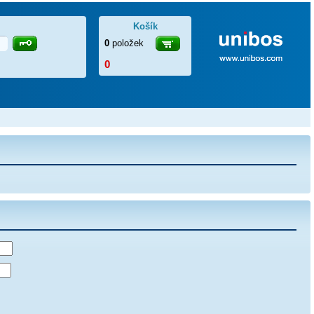
Košík
0
položek
0