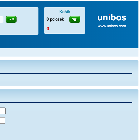
Košík
0
položek
0