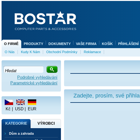
O FIRMĚ
PRODUKTY
DOKUMENTY
VAŠE FIRMA
KOŠÍK
PŘIHLÁŠENÍ
O Nás
Kudy K Nám
Obchodní Podmínky
Reklamace
Podrobné vyhledávání
Parametrické vyhledávání
Zadejte, prosím, své přihl
Kč
|
USD
|
EUR
KATEGORIE
VÝROBCI
Dům a zahrada