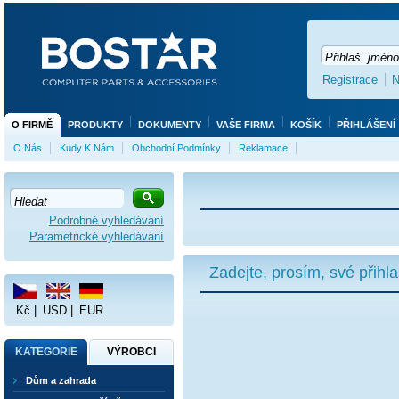
Registrace
N
O FIRMĚ
PRODUKTY
DOKUMENTY
VAŠE FIRMA
KOŠÍK
PŘIHLÁŠENÍ
O Nás
Kudy K Nám
Obchodní Podmínky
Reklamace
Podrobné vyhledávání
Parametrické vyhledávání
Zadejte, prosím, své přihl
Kč
|
USD
|
EUR
KATEGORIE
VÝROBCI
Dům a zahrada