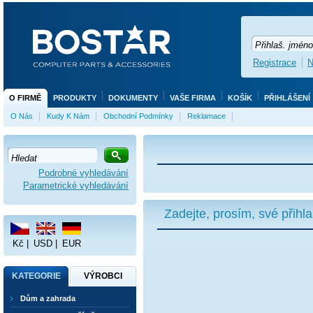
Registrace
N
O FIRMĚ
PRODUKTY
DOKUMENTY
VAŠE FIRMA
KOŠÍK
PŘIHLÁŠENÍ
O Nás
Kudy K Nám
Obchodní Podmínky
Reklamace
Podrobné vyhledávání
Parametrické vyhledávání
Zadejte, prosím, své přihl
Kč
|
USD
|
EUR
KATEGORIE
VÝROBCI
Dům a zahrada