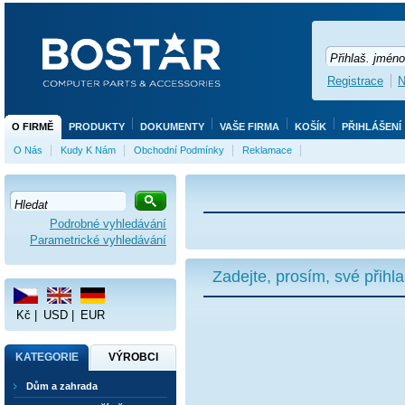
Registrace
N
O FIRMĚ
PRODUKTY
DOKUMENTY
VAŠE FIRMA
KOŠÍK
PŘIHLÁŠENÍ
O Nás
Kudy K Nám
Obchodní Podmínky
Reklamace
Podrobné vyhledávání
Parametrické vyhledávání
Zadejte, prosím, své přihl
Kč
|
USD
|
EUR
KATEGORIE
VÝROBCI
Dům a zahrada