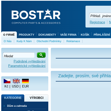
Registrace
N
O FIRMĚ
PRODUKTY
DOKUMENTY
VAŠE FIRMA
KOŠÍK
PŘIHLÁŠENÍ
O Nás
Kudy K Nám
Obchodní Podmínky
Reklamace
Podrobné vyhledávání
Parametrické vyhledávání
Zadejte, prosím, své přihl
Kč
|
USD
|
EUR
KATEGORIE
VÝROBCI
Dům a zahrada