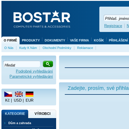
Registrace
N
O FIRMĚ
PRODUKTY
DOKUMENTY
VAŠE FIRMA
KOŠÍK
PŘIHLÁŠENÍ
O Nás
Kudy K Nám
Obchodní Podmínky
Reklamace
Podrobné vyhledávání
Parametrické vyhledávání
Zadejte, prosím, své přihl
Kč
|
USD
|
EUR
KATEGORIE
VÝROBCI
Dům a zahrada