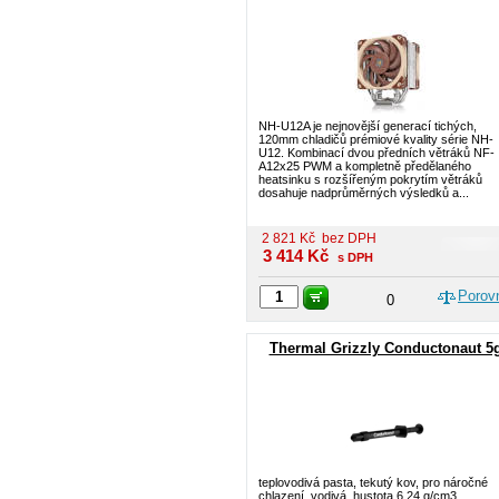
NH-U12A je nejnovější generací tichých,
120mm chladičů prémiové kvality série NH-
U12. Kombinací dvou předních větráků NF-
A12x25 PWM a kompletně předělaného
heatsinku s rozšířeným pokrytím větráků
dosahuje nadprůměrných výsledků a...
2 821
Kč
bez DPH
3 414
Kč
s DPH
Porov
0
Thermal Grizzly Conductonaut 5
teplovodivá pasta, tekutý kov, pro náročné
chlazení, vodivá, hustota 6,24 g/cm3,