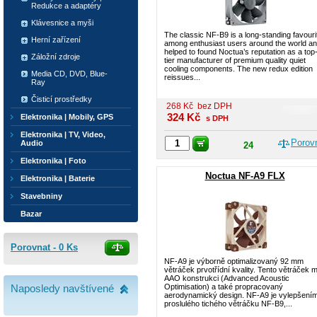
Redukce a adaptéry
Klávesnice a myši
The classic NF-B9 is a long-standing favouri
Herní zařízení
among enthusiast users around the world a
helped to found Noctua’s reputation as a top
Záložní zdroje
tier manufacturer of premium quality quiet
cooling components. The new redux edition
Media CD, DVD, Blue-
reissues...
Ray
Čisticí prostředky
268
Kč
bez DPH
324
Kč
Elektronika | Mobily, GPS
s DPH
Elektronika | TV, Video,
Porov
Audio
24
Elektronika | Foto
Noctua NF-A9 FLX
Elektronika | Baterie
Stavebniny
Bazar
Porovnat -
0
Ks
NF-A9 je výborně optimalizovaný 92 mm
větráček prvotřídní kvality. Tento větráček 
AAO konstrukci (Advanced Acoustic
Naposledy navštívené
Optimisation) a také propracovaný
aerodynamický design. NF-A9 je vylepšení
proslulého tichého větráčku NF-B9,...