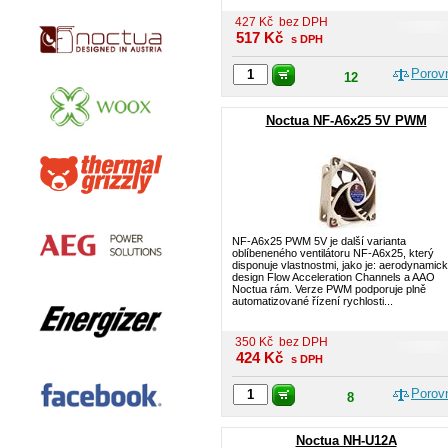
427
Kč
bez DPH
517
Kč
s DPH
Porov
12
Noctua NF-A6x25 5V PWM
NF-A6x25 PWM 5V je další varianta
oblíbeneného ventilátoru NF-A6x25, který
disponuje vlastnostmi, jako je: aerodynamic
design Flow Acceleration Channels a AAO
Noctua rám. Verze PWM podporuje plně
automatizované řízení rychlosti...
350
Kč
bez DPH
424
Kč
s DPH
Porov
8
Noctua NH-U12A