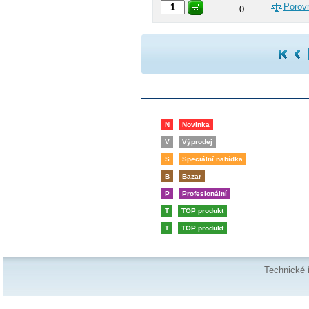
Porov
0
N
Novinka
V
Výprodej
S
Speciální nabídka
B
Bazar
P
Profesionální
T
TOP produkt
T
TOP produkt
Technické 