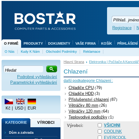
Registrace
N
O FIRMĚ
PRODUKTY
DOKUMENTY
VAŠE FIRMA
KOŠÍK
PŘIHLÁŠENÍ
O Nás
Kudy K Nám
Obchodní Podmínky
Reklamace
Hlavní Strana
Elektronika | Počítače A Kancelář
Chlazení
Podrobné vyhledávání
další podkategorie Chlazení :
Parametrické vyhledávání
Chladiče CPU
79
Chladiče HDD
3
Příslušenství chlazení
87
Větráčky 80 mm
26
Kč
|
USD
|
EUR
Větráčky 120 mm
64
Teplovodivé podložky
1
KATEGORIE
VÝROBCI
VŠICHNI
Výrobci:
COOLINK
Dům a zahrada
EVERCOOL