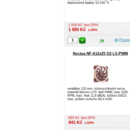
doporučené teploty 10-140 °C
1 558
Kč
bez DPH
1 885
Kč
s DPH
Porov
29
Noctua NF-A12x25 G2 LS-PWM
ventilátor 120 mm, nízkorychlostní verze,
materiál Sterrox LCP, 4pin PWM, max 1100
RPM, max. hluk 11,8 dB(A), ložisko SSO2.
max. průtok vzduchu 66,3 m3/h
695
Kč
bez DPH
841
Kč
s DPH