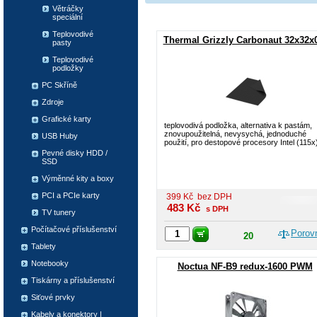
Větráčky
speciální
Teplovodivé
Thermal Grizzly Carbonaut 32x32x
pasty
Teplovodivé
podložky
PC Skříně
Zdroje
Grafické karty
teplovodivá podložka, alternativa k pastám,
znovupoužitelná, nevysychá, jednoduché
USB Huby
použití, pro destopové procesory Intel (115x
Pevné disky HDD /
SSD
Výměnné kity a boxy
PCI a PCIe karty
399
Kč
bez DPH
483
Kč
s DPH
TV tunery
Počítačové příslušenství
Porov
20
Tablety
Notebooky
Noctua NF-B9 redux-1600 PWM
Tiskárny a příslušenství
Siťové prvky
Kabely a konektory |