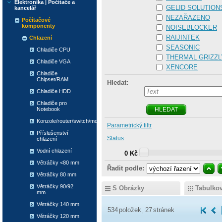
Elektronika | Počítače a
GELID SOLUTION
kancelář
NEZAŘAZENO
Počítačové
komponenty
NOISEBLOCKER
RAIJINTEK
Chlazení
SEASONIC
Chladiče CPU
THERMAL GRIZZL
Chladiče VGA
XENCORE
Chladiče
Chipset/RAM
Hledat:
Chladiče HDD
Chladiče pro
Notebook
HLEDAT
Konzole/router/switch/modem
Parametrický filtr
Příslušenství
Status
chlazení
Vodní chlazení
0 Kč
Větráčky <80 mm
Řadit podle:
Větráčky 80 mm
Větráčky 90/92
S Obrázky
Tabulko
mm
Větráčky 140 mm
534
položek
27
stránek
Větráčky 120 mm