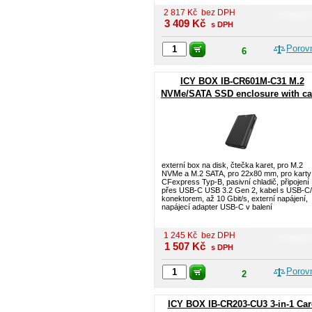
2 817
Kč
bez DPH
3 409
Kč
s DPH
Porov
6
ICY BOX IB-CR601M-C31 M.2
NVMe/SATA SSD enclosure with ca
reader
externí box na disk, čtečka karet, pro M.2
NVMe a M.2 SATA, pro 22x80 mm, pro karty
CFexpress Typ-B, pasivní chladič, připojení
přes USB-C USB 3.2 Gen 2, kabel s USB-C
konektorem, až 10 Gbit/s, externí napájení,
napájecí adapter USB-C v balení
1 245
Kč
bez DPH
1 507
Kč
s DPH
Porov
2
ICY BOX IB-CR203-CU3 3-in-1 Car