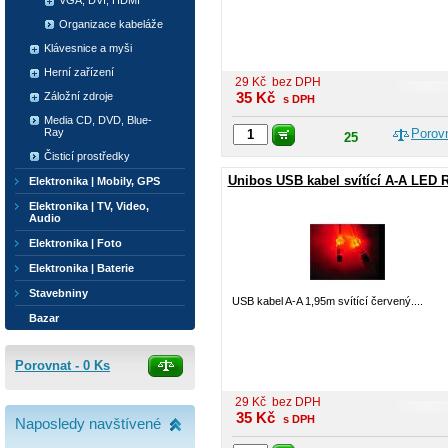
VGA, DVI, HDMI
Organizace kabeláže
Klávesnice a myši
Herní zařízení
29
Kč
bez DPH
35
Kč
Záložní zdroje
s DPH
Media CD, DVD, Blue-
Ray
Porov
25
Čisticí prostředky
Unibos USB kabel svítící A-A LED 
Elektronika | Mobily, GPS
Elektronika | TV, Video,
Audio
Elektronika | Foto
Elektronika | Baterie
Stavebniny
USB kabel A-A 1,95m svítící červený....
Bazar
Porovnat -
0
Ks
29
Kč
bez DPH
35
Kč
s DPH
Naposledy navštívené