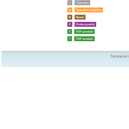
V
Výprodej
S
Speciální nabídka
B
Bazar
P
Profesionální
T
TOP produkt
T
TOP produkt
Technické 