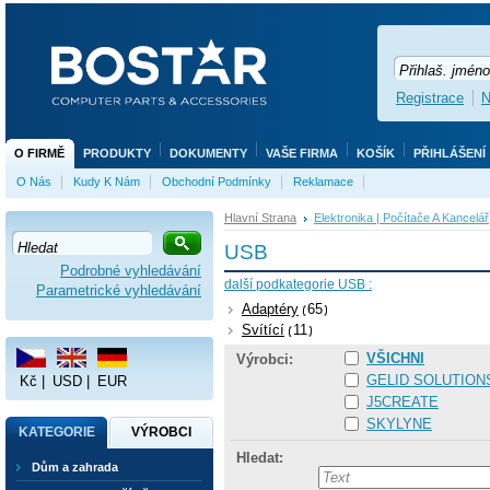
Registrace
N
O FIRMĚ
PRODUKTY
DOKUMENTY
VAŠE FIRMA
KOŠÍK
PŘIHLÁŠENÍ
O Nás
Kudy K Nám
Obchodní Podmínky
Reklamace
Hlavní Strana
Elektronika | Počítače A Kancelář
USB
Podrobné vyhledávání
další podkategorie USB :
Parametrické vyhledávání
Adaptéry
65
Svítící
11
VŠICHNI
Výrobci:
GELID SOLUTION
Kč
|
USD
|
EUR
J5CREATE
SKYLYNE
KATEGORIE
VÝROBCI
Hledat:
Dům a zahrada