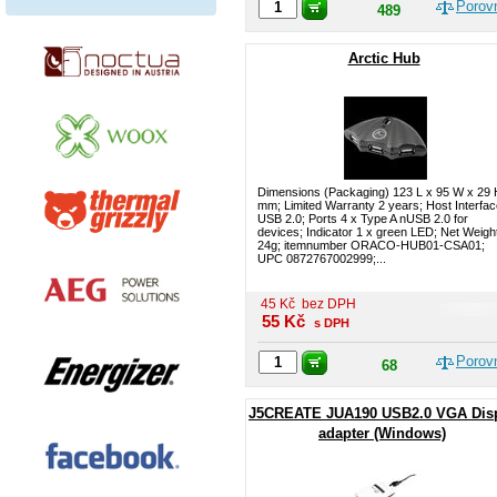
Porov
489
Arctic Hub
Dimensions (Packaging) 123 L x 95 W x 29 
mm; Limited Warranty 2 years; Host Interfac
USB 2.0; Ports 4 x Type A nUSB 2.0 for
devices; Indicator 1 x green LED; Net Weigh
24g; itemnumber ORACO-HUB01-CSA01;
UPC 0872767002999;...
45
Kč
bez DPH
55
Kč
s DPH
Porov
68
J5CREATE JUA190 USB2.0 VGA Dis
adapter (Windows)