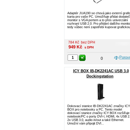
Adaptér JUA190 se chová jako externí grafi
karta pro vaše PC. Umožňuje přidat dodate
monitor s VGA portem a to přes univerzální
rozhraní USB 2.0. Pro přidání dalšího monit
tedy vůbec není zapotřebí kupovat grafickou
784
Kč
bez DPH
949
Kč
s DPH
Porov
0
ICY BOX IB-DK2241AC USB 3.0
Dockingstation
Dokovací stanice IB-DK2241AC značky ICY
BOX pro notebooky a PC. Tento model
dokovací stanice značky ICY BOX rozšiřuje
notebook/PC o porty DVI-I, HDMI, 4x USB 2.
2x USB 3.0, audio in/out a také Ethernet.
Umožní vám připojit DVI...