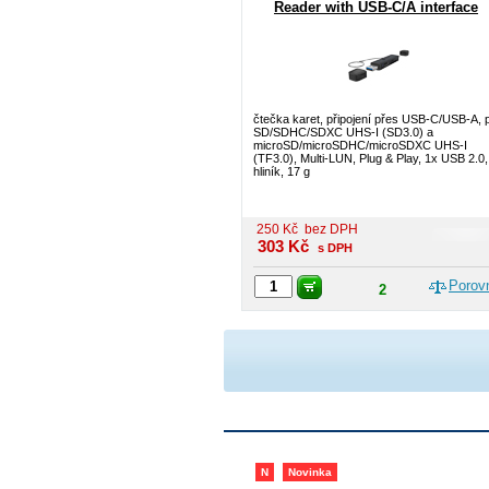
Reader with USB-C/A interface
čtečka karet, připojení přes USB-C/USB-A, 
SD/SDHC/SDXC UHS-I (SD3.0) a
microSD/microSDHC/microSDXC UHS-I
(TF3.0), Multi-LUN, Plug & Play, 1x USB 2.0,
hliník, 17 g
250
Kč
bez DPH
303
Kč
s DPH
Porov
2
N
Novinka