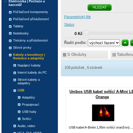
Elektronika | Počítače a
kancelář
HLEDAT
Počítačové komponenty
Parametrický filtr
Počítačové příslušenství
Status
Tablety
Notebooky
0 Kč
Tiskárny a příslušenství
Řadit podle:
Siťové prvky
S Obrázky
Tabulko
Kabely a konektory |
Redukce a adaptéry
Napájecí kabely
106
položek
6
stránek
Interní kabely do PC
Siťové kabely a
adaptéry
USB
Unibos USB kabel svítící A-Mini 
Orange
Adaptéry
Propojovací
USB huby
Svítící
Audio, video
USB kabel A-Bmini 1,95m svítící oranžový...