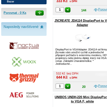
333
Kč
s DPH
Bazar
Porov
144
Porovnat -
0
Ks
J5CREATE JDA114 DisplayPort to 
Adapter
Naposledy navštívené
DisplayPort to VGA Adapter JDA114 od firmy
j5create vám umožní rychlé a jednoduché
připojení počítače k externímu monitoru, HD
projektoru nebo jinému dipleji, který má VGA
vstup. Základní charakteristika: *
Jednoduché...
532
Kč
bez DPH
644
Kč
s DPH
Porov
20
UNIBOS UNDH-220 Mini DisplayPor
to VGA F, white