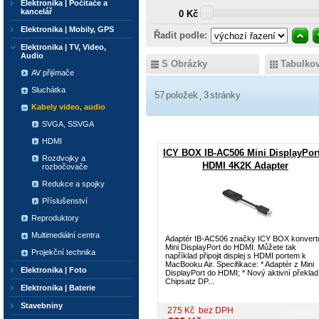
Elektronika | Počítače a
kancelář
0 Kč
Elektronika | Mobily, GPS
Řadit podle:
Elektronika | TV, Video,
Audio
S Obrázky
Tabulko
AV přijímače
Sluchátka
57
položek
3
stránky
Kabely video, audio
SVGA, SSVGA
HDMI
ICY BOX IB-AC506 Mini DisplayPort
Rozdvojky a
HDMI 4K2K Adapter
rozbočovače
Redukce a spojky
Příslušenství
Reproduktory
Multimediální centra
Adaptér IB-AC506 značky ICY BOX konvert
Mini DisplayPort do HDMI. Můžete tak
Projekční technika
například připojit displej s HDMI portem k
MacBooku Air. Specifikace: * Adaptér z Mini
Elektronika | Foto
DisplayPort do HDMI; * Nový aktivní překlad
Chipsatz DP...
Elektronika | Baterie
Stavebniny
275
Kč
bez DPH