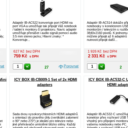
Adaptér IB-AC522 konvertuje port HDMI na
Adaptér IB-AC514 dokáže při
port VGA a umožňuje tak připojit Váš notebook
notebooky s konektorem USB
s
/ tablet k monitoru či projektoru. Navíc adaptér
monitorům / televizím s rozli
umožňuje přenášet i audio signál pomocí audio
3840x2160 pixelů. K jednomu
ly;
3.5 mm stereo jacku; Hlavní znaky: *
můžete připojit až 6 adaptér
Konvertuje...
nutnosti připojit další...
627
Kč
bez DPH
1 926
Kč
bez DPH
759
Kč
2 331
Kč
s DPH
s DPH
nat
Porovnat
27
2
Mini
ICY BOX IB-CB009-1 Set of 2x HDMI
ICY BOX IB-AC532-C U
adapters
HDMI adapt
Sada dvou vysokorychlostních HDMI adaptérů
Adaptér IB-AC532-C umožňuje
s orientací do pravého úhlu (vertikální zalomení
konektor přes rozhraní USB T
et
o 90° nebo 270°) je ideální pro televize nebo
vhodný pro připojení monitor
i
jiné přehrávače umístěné blízko stěny. Každý
vašemu notebooku nebo PC. H
ní
adaptér má obráceně situované porty, a proto...
Adaptér z rozhraní USB typ C