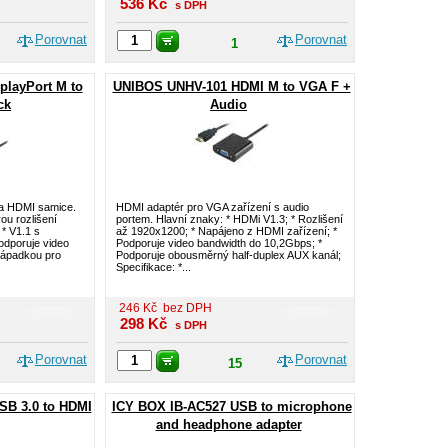
536
Kč
s DPH
Porovnat
Porovnat
1
layPort M to
UNIBOS UNHV-101 HDMI M to VGA F +
ck
Audio
na HDMI samice.
HDMI adaptér pro VGA zařízení s audio
ou rozlišení
portem. Hlavní znaky: * HDMi V1.3; * Rozlišení
 * V1.1 s
až 1920x1200; * Napájeno z HDMI zařízení; *
odporuje video
Podporuje video bandwidth do 10,2Gbps; *
západkou pro
Podporuje obousměrný half-duplex AUX kanál;
Specifikace: *...
246
Kč
bez DPH
298
Kč
s DPH
Porovnat
Porovnat
15
SB 3.0 to HDMI
ICY BOX IB-AC527 USB to microphone
and headphone adapter