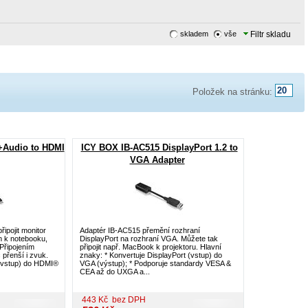
skladem
vše
Filtr skladu
Položek na stránku:
+Audio to HDMI
ICY BOX IB-AC515 DisplayPort 1.2 to
VGA Adapter
ipojit monitor
Adaptér IB-AC515 přemění rozhraní
m k notebooku,
DisplayPort na rozhraní VGA. Můžete tak
Připojením
připojit např. MacBook k projektoru. Hlavní
přenší i zvuk.
znaky: * Konvertuje DisplayPort (vstup) do
 (vstup) do HDMI®
VGA (výstup); * Podporuje standardy VESA &
CEA až do UXGA a...
443
Kč
bez DPH