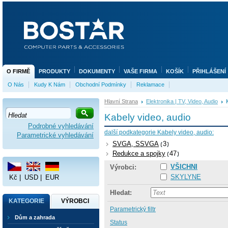
O FIRMĚ
PRODUKTY
DOKUMENTY
VAŠE FIRMA
KOŠÍK
PŘIHLÁŠENÍ
O Nás
Kudy K Nám
Obchodní Podmínky
Reklamace
Hlavní Strana
Elektronika | TV, Video, Audio
Kabely video, audio
Podrobné vyhledávání
další podkategorie Kabely video, audio:
Parametrické vyhledávání
SVGA, SSVGA
3
Redukce a spojky
47
VŠICHNI
Výrobci:
SKYLYNE
Kč
|
USD
|
EUR
Hledat:
KATEGORIE
VÝROBCI
Parametrický filtr
Dům a zahrada
Status