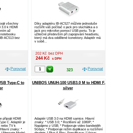
pojit všechny
Díky adaptéru IB-AC527 můžete jednoduše
 3.0 k HDMI
rozšířit váš počítač o jack pro sluchátka a o
šením až
jack pro mikrofon pomocí USB portu. To je
 notebooku
užitečné především při zapojování headsetu,
ů IB-AC513 bez
který má dva oddělené konektory. Adaptér má
v sobě...
202
Kč
bez DPH
244
Kč
s DPH
Porovnat
Porovnat
323
SB Type-C to
UNIBOS UNUH-100 USB3.0 M to HDMI F,
er
silver
 připojit HDMI
Adaptér USB 3.0 na HDMI samice. Hlavní
ype C. Adaptér je
znaky: * USB 3.0; * Rozlišení až 1080P; *
u nebo TV k
Napájeno z USB; * Podporuje video bandwidth
lavní znaky: *
5Gbps; * Podporuje režim duplikace a rozšíření
 (Alternate Mode)
displeje; * Plug & Play; Specifikace: * Vstup: