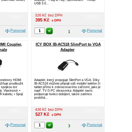
USB 3.0...
326
Kč
bez DPH
395
Kč
s DPH
Porovnat
Porovnat
1
MI Coupler,
ICY BOX IB-AC518 SlimPort to VGA
male
Adapter
konektory HDMI
Adaptér, který propojuje SlimPort a VGA. Díky
ňuje prodloužit
IB-AC518 můžete připojit váš mobilní telefon či
o spojkou lze
tablet přímo k zobrazovacímu zařízení, jako je
. Vlastnosti: •
např. TV či PC obrazovka. Adaptér navíc
 kabelu; • Spojí
podporuje funkci dobíjení, takže zatímco
probíhá...
436
Kč
bez DPH
527
Kč
s DPH
Porovnat
Porovnat
3