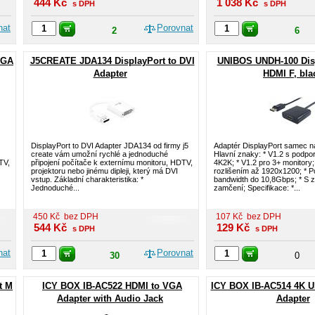
444
Kč
1 038
Kč
s DPH
s DPH
nat
Porovnat
2
6
VGA
J5CREATE JDA134 DisplayPort to DVI
UNIBOS UNDH-100 Disp
Adapter
HDMI F, bla
DisplayPort to DVI Adapter JDA134 od firmy j5
Adaptér DisplayPort samec 
create vám umožní rychlé a jednoduché
Hlavní znaky: * V1.2 s podpor
TV,
připojení počítače k externímu monitoru, HDTV,
4K2K; * V1.2 pro 3+ monitory;
projektoru nebo jinému dipleji, který má DVI
rozlišením až 1920x1200; * P
vstup. Základní charakteristika: *
bandwidth do 10,8Gbps; * S 
Jednoduché...
zamčení; Specifikace: *...
450
Kč
bez DPH
107
Kč
bez DPH
544
Kč
129
Kč
s DPH
s DPH
nat
Porovnat
30
0
t M
ICY BOX IB-AC522 HDMI to VGA
ICY BOX IB-AC514 4K U
Adapter with Audio Jack
Adapter