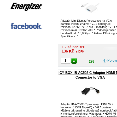
Adaptér Mini DisplayPort samec na VGA
samice. Hlavní znaky: * V1.2 podporuje
rozlišení 4K2K; * V1.2 pro 6 monitoů; * V1.1 
rozlišením až 1920x1200; * Podporuje video
bandwidth do 10,8Gbps; * Aktivní DP++ signá
Specifikace: *...
112
Kč
bez DPH
136
Kč
s DPH
Porov
276
ICY BOX IB-AC502-C Adapter HDMI 
Connector to VGA
Adaptér IB-AC502-C propojuje HDMI Mini
konektor (HDMI Type-C) s VGA portem.
Můžete tak snadno připojit váš notebook/tabl
k monitoru/projektoru. Vlastnosti: • HDMI Min
konektor (vstup) na VGA (výstup); • Rozliše