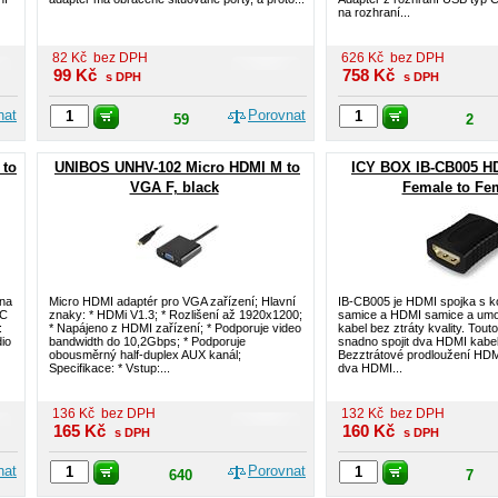
na rozhraní...
82
Kč
bez DPH
626
Kč
bez DPH
99
Kč
758
Kč
s DPH
s DPH
nat
Porovnat
59
2
 to
UNIBOS UNHV-102 Micro HDMI M to
ICY BOX IB-CB005 HD
VGA F, black
Female to Fe
 na
Micro HDMI adaptér pro VGA zařízení; Hlavní
IB-CB005 je HDMI spojka s 
PC
znaky: * HDMi V1.3; * Rozlišení až 1920x1200;
samice a HDMI samice a umož
:
* Napájeno z HDMI zařízení; * Podporuje video
kabel bez ztráty kvality. Tout
io
bandwidth do 10,2Gbps; * Podporuje
snadno spojit dva HDMI kabely
obousměrný half-duplex AUX kanál;
Bezztrátové prodloužení HDMI
Specifikace: * Vstup:...
dva HDMI...
136
Kč
bez DPH
132
Kč
bez DPH
165
Kč
160
Kč
s DPH
s DPH
nat
Porovnat
640
7