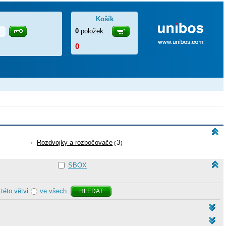
Košík
0
položek
0
Rozdvojky a rozbočovače
3
SBOX
 této větvi
ve všech
HLEDAT