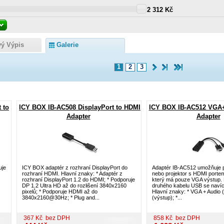
2 312 Kč
vý Výpis
Galerie
1
2
3
 to
ICY BOX IB-AC508 DisplayPort to HDMI
ICY BOX IB-AC512 VGA
Adapter
Adapter
uje
ICY BOX adaptér z rozhraní DisplayPort do
Adaptér IB-AC512 umožňuje př
rozhraní HDMI. Hlavní znaky: * Adaptér z
nebo projektor s HDMI porte
rozhraní DisplayPort 1.2 do HDMI; * Podporuje
který má pouze VGA výstup. 
DP 1.2 Ultra HD až do rozlišení 3840x2160
druhého kabelu USB se navíc 
pixelů; * Podporuje HDMI až do
Hlavní znaky: * VGA + Audio
3840x2160@30Hz; * Plug and...
(výstup); *...
367
Kč
bez DPH
858
Kč
bez DPH