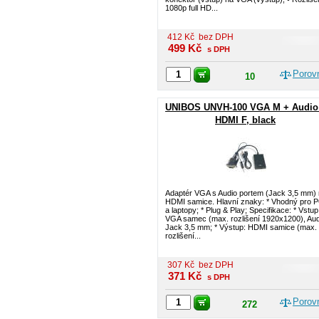
1080p full HD...
412
Kč
bez DPH
499
Kč
s DPH
Porov
10
UNIBOS UNVH-100 VGA M + Audio
HDMI F, black
Adaptér VGA s Audio portem (Jack 3,5 mm)
HDMI samice. Hlavní znaky: * Vhodný pro 
a laptopy; * Plug & Play; Specifikace: * Vstup
VGA samec (max. rozlišení 1920x1200), Aud
Jack 3,5 mm; * Výstup: HDMI samice (max.
rozlišení...
307
Kč
bez DPH
371
Kč
s DPH
Porov
272