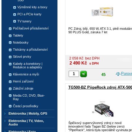
SSD
Výměnné kity a boxy
PCI a PCIe karty
TV tunery
Počítačové příslušenství
PC Zdroj, bílý, 650 W, ATX 3.1, plně modulárn
90 PLUS Gold, záruka 7 let
Tablety
Notebooky
Tiskárny a příslušenství
Siťové prvky
2 058
Kč
bez DPH
2 490
Kč
s DPH
Kabely a konektory |
Redukce a adaptéry
Porov
Klávesnice a myši
45
Herní zařízení
TG500-BZ PiipeRock zdroj ATX-50
Záložní zdroje
Media CD, DVD, Blue-
Ray
Čisticí prostředky
Elektronika | Mobily, GPS
Elektronika | TV, Video,
Špičkový supervýkonný zdroj z nové
Audio
innovativní řady Tagan BZ (below zero)
"PipeRack", která byla speciálně vyvinuta p
Elektronika | Foto