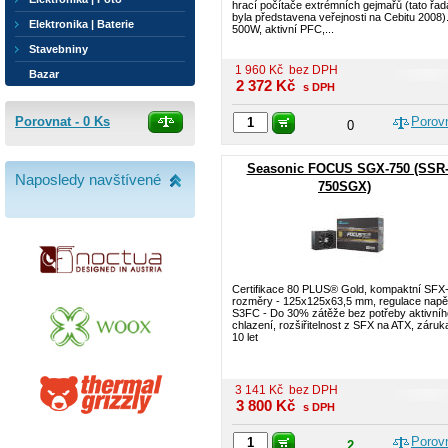
hrací počítače extrémních gejmařů (tato řad
byla představena veřejnosti na Cebitu 2008)
Elektronika | Baterie
500W, aktivní PFC,...
Stavebniny
1 960
Kč
bez DPH
Bazar
2 372
Kč
s DPH
Porovnat -
0
Ks
Porov
0
Seasonic FOCUS SGX-750 (SSR
Naposledy navštívené
750SGX)
Certifikace 80 PLUS® Gold, kompaktní SFX
rozměry - 125x125x63,5 mm, regulace napět
S3FC - Do 30% zátěže bez potřeby aktivníh
chlazení, rozšiřitelnost z SFX na ATX, záruk
10 let
3 141
Kč
bez DPH
3 800
Kč
s DPH
Porov
2