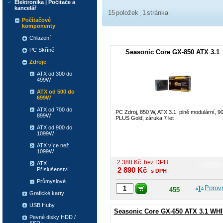
Elektronika | Počítače a
kancelář
15
položek
1
stránka
Počítačové
komponenty
Chlazení
PC Skříně
Seasonic Core GX-850 ATX 3.1
Zdroje
ATX od 300 do
499W
ATX od 500 do
699W
ATX od 700 do
PC Zdroj, 850 W, ATX 3.1, plně modulární, 9
899W
PLUS Gold, záruka 7 let
ATX od 900 do
1099W
ATX více než
1099W
2 388
Kč
bez DPH
ATX
2 890
Kč
Příslušenství
s DPH
Průmyslové
Porov
455
Grafické karty
USB Huby
Seasonic Core GX-650 ATX 3.1 WH
Pevné disky HDD /