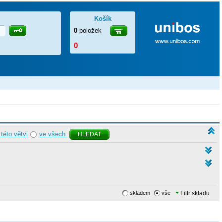
Košík
0
položek
0
 této větvi
ve všech
HLEDAT
skladem
vše
Filtr skladu