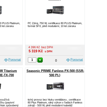
80 PLUS Platinum,
PC Zdroj, 750 W, certifikace 80 PLUS Platinum,
0 let záruka
formát SFX, plně modulární, 10 let záruka
4 396
Kč
bez DPH
5 319
Kč
s DPH
Porovnat
Porovnat
0
W Titanium
Seasonic PRIME Fanless PX-500 (SSR-
IME-TX-700
500 PL)
 využívá
tichý provoz bez hluku ventilátoru , certifikace
áčku (pasivní
80 Plus Platinum, silný výkon v řadách Fanless
e hluk způsobený
zdrojů - 500 W, plně modulární kabeláž