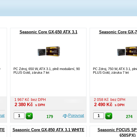
Seasonic Core GX-650 ATX 3.1
Seasonic Core GX-7
0
PC Zdroj, 650 W, ATX 3.1, plně modulární, 90
PC Zdroj, 750 W, ATX 3.1, pln
PLUS Gold, záruka 7 let
PLUS Gold, záruka 7 let
1 967
Kč
bez DPH
2 058
Kč
bez DPH
2 380
Kč
2 490
Kč
s DPH
s DPH
nat
Porovnat
179
274
ITE
Seasonic Core GX-850 ATX 3.1 WHITE
Seasonic FOCUS SP
650SPX)