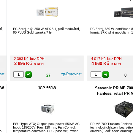
í,
PC Zdroj, bílý, 850 W, ATX 3.1, plně modulární,
PC Zdroj, 650 W, certifikace 
90 PLUS Gold, záruka 7 let
formát SFX, plně modulární, 1
2 393
Kč
bez DPH
4 017
Kč
bez DPH
2 895
Kč
4 860
Kč
s DPH
s DPH
nat
Porovnat
27
0
0W
JCP 550W
Seasonic PRIME 700
Fanless, retail PR
PSU Type: ATX; Output: peakpower 550W; AC
PRIME 700 Titanium Fanless
Input: 115/230V; Fan: 120 mm; Fan Control:
technologii chlazení bez větr
ro
temperature controlled; PFC: passive; Power
chlazení), což zcela eliminuj