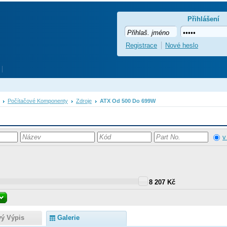
Přihlášení
Registrace
Nové heslo
Počítačové Komponenty
Zdroje
ATX Od 500 Do 699W
v
8 207 Kč
vý Výpis
Galerie