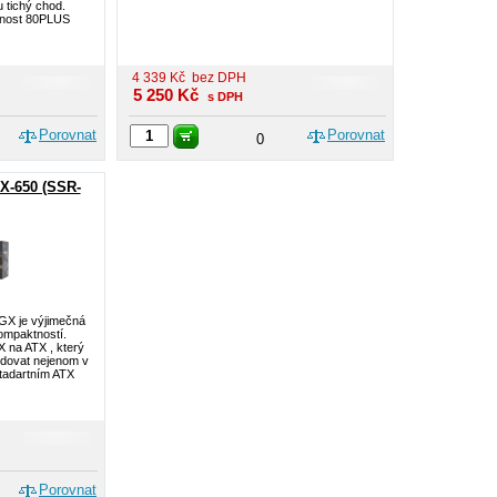
 tichý chod.
innost 80PLUS
4 339
Kč
bez DPH
5 250
Kč
s DPH
Porovnat
Porovnat
0
X-650 (SSR-
GX je výjimečná
kompaktností.
X na ATX , který
budovat nejenom v
stadartním ATX
Porovnat