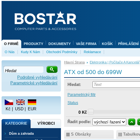
O FIRMĚ
PRODUKTY
DOKUMENTY
VAŠE FIRMA
KOŠÍK
PŘIHLÁŠENÍ
O Nás
Kudy K Nám
Obchodní Podmínky
Reklamace
Hlavní Strana
Elektronika | Počítače A Kancelář
ATX od 500 do 699W
Podrobné vyhledávání
Parametrické vyhledávání
Hledat:
Parametrický filtr
Status
Kč
|
USD
|
EUR
0 Kč
Řadit podle:
KATEGORIE
VÝROBCI
Dům a zahrada
S Obrázky
Tabulko