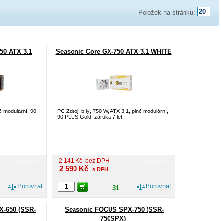
Položek na stránku:
50 ATX 3.1
Seasonic Core GX-750 ATX 3.1 WHITE
ě modulární, 90
PC Zdroj, bílý, 750 W, ATX 3.1, plně modulární,
90 PLUS Gold, záruka 7 let
2 141
Kč
bez DPH
2 590
Kč
s DPH
Porovnat
Porovnat
31
X-650 (SSR-
Seasonic FOCUS SPX-750 (SSR-
750SPX)