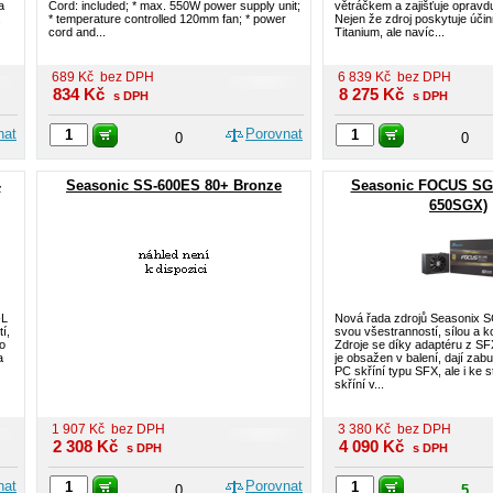
a
Cord: included; * max. 550W power supply unit;
větráčkem a zajišťuje opravdu
.
* temperature controlled 120mm fan; * power
Nejen že zdroj poskytuje úč
cord and...
Titanium, ale navíc...
689
Kč
bez DPH
6 839
Kč
bez DPH
834
Kč
8 275
Kč
s DPH
s DPH
nat
Porovnat
0
0
-
Seasonic SS-600ES 80+ Bronze
Seasonic FOCUS SG
650SGX)
-L
Nová řada zdrojů Seasonix S
í,
svou všestranností, sílou a 
o
Zdroje se díky adaptéru z SF
a
je obsažen v balení, dají za
PC skříní typu SFX, ale i ke 
skříní v...
1 907
Kč
bez DPH
3 380
Kč
bez DPH
2 308
Kč
4 090
Kč
s DPH
s DPH
nat
Porovnat
0
5