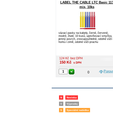
LABEL THE CABLE LTC Basic 11
mix, 10ks
vázací pasky na kabely, černé, červené,
modré, žluté, 10 kusů, upevňovací smyčka,
jemný povrch, znovupoužitelné, odolné vůči
horku i zimě, odolné vůči prachu
124
Kč
bez DPH
150
Kč
s DPH
Porov
0
N
Novinka
V
Výprodej
S
Speciální nabídka