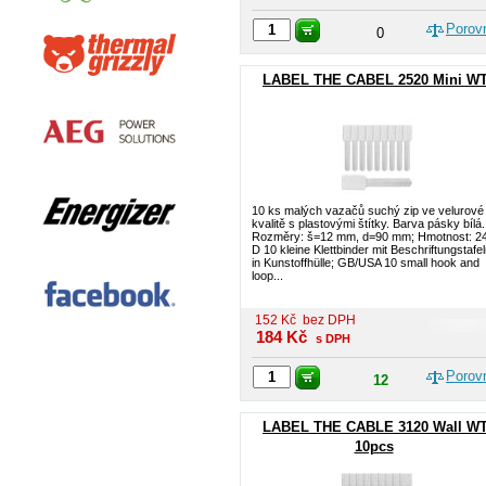
Porov
0
LABEL THE CABEL 2520 Mini W
10 ks malých vazačů suchý zip ve velurové
kvalitě s plastovými štítky. Barva pásky bílá.
Rozměry: š=12 mm, d=90 mm; Hmotnost: 24
D 10 kleine Klettbinder mit Beschriftungstafe
in Kunstoffhülle; GB/USA 10 small hook and
loop...
152
Kč
bez DPH
184
Kč
s DPH
Porov
12
LABEL THE CABLE 3120 Wall WT
10pcs