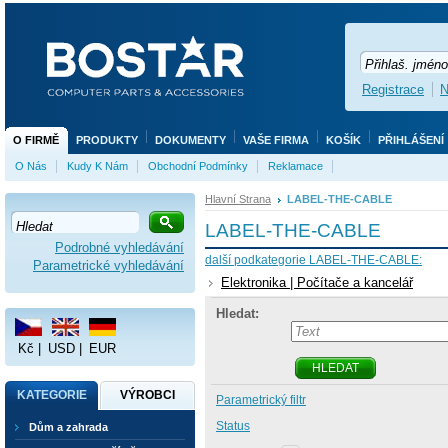
Registrace
N
O FIRMĚ
PRODUKTY
DOKUMENTY
VAŠE FIRMA
KOŠÍK
PŘIHLÁŠENÍ
O Nás
Kudy K Nám
Obchodní Podmínky
Reklamace
Hlavní Strana
LABEL-THE-CABLE
LABEL-THE-CABLE
Podrobné vyhledávání
další podkategorie LABEL-THE-CABLE:
Parametrické vyhledávání
Elektronika | Počítače a kancelář
Hledat:
Kč
|
USD
|
EUR
HLEDAT
KATEGORIE
VÝROBCI
Parametrický filtr
Status
Dům a zahrada