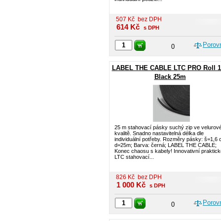
507
Kč
bez DPH
614
Kč
s DPH
Porov
0
LABEL THE CABLE LTC PRO Roll 1
Black 25m
25 m stahovací pásky suchý zip ve velurov
kvalitě. Snadno nastavitelná délka dle
individuální potřeby. Rozměry pásky: š=1,6 
d=25m; Barva: černá; LABEL THE CABLE;
Konec chaosu s kabely! Innovativní praktick
LTC stahovací...
826
Kč
bez DPH
1 000
Kč
s DPH
Porov
0