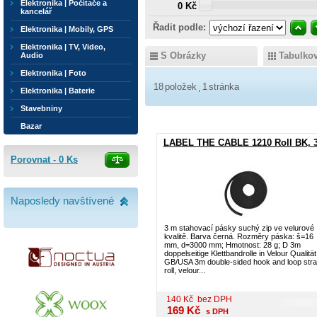
Elektronika | Počítače a
0 Kč
kancelář
Řadit podle:
Elektronika | Mobily, GPS
Elektronika | TV, Video,
S Obrázky
Tabulko
Audio
Elektronika | Foto
18
položek
1
stránka
Elektronika | Baterie
Stavebniny
Bazar
LABEL THE CABLE 1210 Roll BK, 
Porovnat -
0
Ks
Naposledy navštívené
3 m stahovací pásky suchý zip ve velurové
kvalitě. Barva černá. Rozměry páska: š=16
mm, d=3000 mm; Hmotnost: 28 g; D 3m
doppelseitige Klettbandrolle in Velour Qualität
GB/USA 3m double-sided hook and loop str
roll, velour...
140
Kč
bez DPH
169
Kč
s DPH