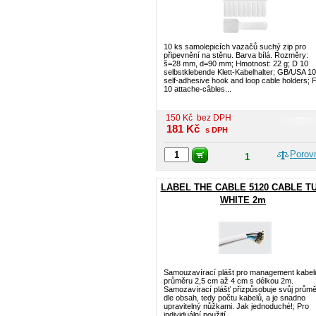
10 ks samolepicích vazačů suchý zip pro
připevnění na stěnu. Barva bílá. Rozměry:
š=28 mm, d=90 mm; Hmotnost: 22 g; D 10
selbstklebende Klett-Kabelhalter; GB/USA 10
self-adhesive hook and loop cable holders; 
10 attache-câbles...
150
Kč
bez DPH
181
Kč
s DPH
Porov
1
LABEL THE CABLE 5120 CABLE T
WHITE 2m
Samouzavírací plášt pro management kabel
průměru 2,5 cm až 4 cm s délkou 2m.
Samozavírací plášť přizpůsobuje svůj průmě
dle obsah, tedy počtu kabelů, a je snadno
upravitelný nůžkami. Jak jednoduché!; Pro
individuální použití...