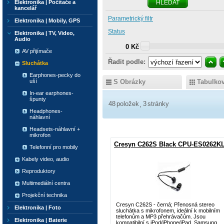
Elektronika | Počítače a
HLEDAT
kancelář
Parametrický filtr
Elektronika | Mobily, GPS
Status
Elektronika | TV, Video,
Audio
0 Kč
AV přijímače
Řadit podle:
Sluchátka
Earphones-pecky do
uší
S Obrázky
Tabulko
In-ear earphones-
špunty
48
položek
3
stránky
Headphones-
náhlavní
Headsets-náhlavní +
mikrofon
Cresyn C262S Black CPU-ES0262K
Telefonní pro mobily
Kabely video, audio
Reproduktory
Multimediální centra
Projekční technika
Cresyn C262S - černá; Přenosná stereo
Elektronika | Foto
sluchátka s mikrofonem, ideální k mobilním
telefonům a MP3 přehrávačům. Jsou
Elektronika | Baterie
kompatibilní s iPod/iPhone/iPad, Samsung