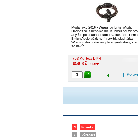
Móda roku 2016 - Wraps by British Audio!
Dodnes se sluchátka do uší nosili pouze pro
aby šlo poslouchat hudbu na cestách. Firma
British Audio však nyní navrhla sluchátka
Wraps s dekorativně opletenými kabely, kter
se navíc...
793
Kč
bez DPH
959
Kč
s DPH
Porov
4
N
Novinka
V
Výprodej