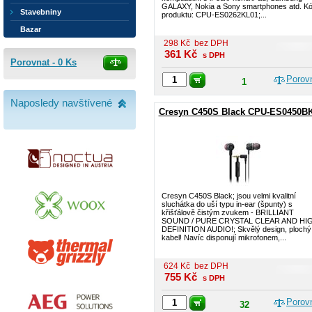
GALAXY, Nokia a Sony smartphones atd. K
Stavebniny
produktu: CPU-ES0262KL01;...
Bazar
298
Kč
bez DPH
361
Kč
s DPH
Porovnat -
0
Ks
Porov
1
Naposledy navštívené
Cresyn C450S Black CPU-ES0450B
Cresyn C450S Black; jsou velmi kvalitní
sluchátka do uší typu in-ear (špunty) s
křišťálově čistým zvukem - BRILLIANT
SOUND / PURE CRYSTAL CLEAR AND HI
DEFINITION AUDIO!; Skvělý design, plochý
kabel! Navíc disponují mikrofonem,...
624
Kč
bez DPH
755
Kč
s DPH
Porov
32