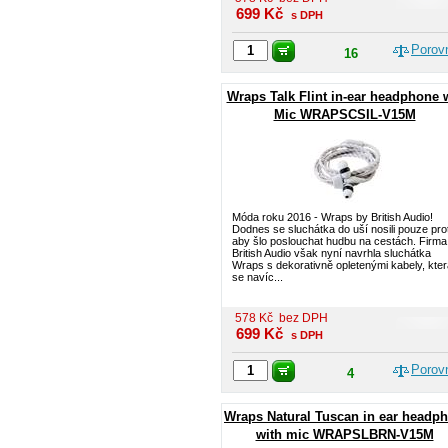
699
Kč
s DPH
Porov
16
Wraps Talk Flint in-ear headphone 
Mic WRAPSCSIL-V15M
Móda roku 2016 - Wraps by British Audio!
Dodnes se sluchátka do uší nosili pouze pro
aby šlo poslouchat hudbu na cestách. Firma
British Audio však nyní navrhla sluchátka
Wraps s dekorativně opletenými kabely, kter
se navíc...
578
Kč
bez DPH
699
Kč
s DPH
Porov
4
Wraps Natural Tuscan in ear headp
with mic WRAPSLBRN-V15M