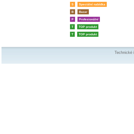
S
Speciální nabídka
B
Bazar
P
Profesionální
T
TOP produkt
T
TOP produkt
Technické 