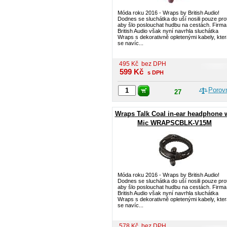
Móda roku 2016 - Wraps by British Audio!
Dodnes se sluchátka do uší nosili pouze pro
aby šlo poslouchat hudbu na cestách. Firma
British Audio však nyní navrhla sluchátka
Wraps s dekorativně opletenými kabely, kter
se navíc...
495
Kč
bez DPH
599
Kč
s DPH
Porov
27
Wraps Talk Coal in-ear headphone 
Mic WRAPSCBLK-V15M
Móda roku 2016 - Wraps by British Audio!
Dodnes se sluchátka do uší nosili pouze pro
aby šlo poslouchat hudbu na cestách. Firma
British Audio však nyní navrhla sluchátka
Wraps s dekorativně opletenými kabely, kter
se navíc...
578
Kč
bez DPH