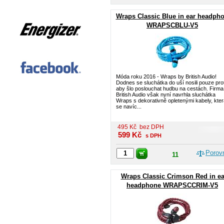
Wraps Classic Blue in ear headph
WRAPSCBLU-V5
Móda roku 2016 - Wraps by British Audio!
Dodnes se sluchátka do uší nosili pouze pro
aby šlo poslouchat hudbu na cestách. Firma
British Audio však nyní navrhla sluchátka
Wraps s dekorativně opletenými kabely, kter
se navíc...
495
Kč
bez DPH
599
Kč
s DPH
Porov
11
Wraps Classic Crimson Red in ea
headphone WRAPSCCRIM-V5