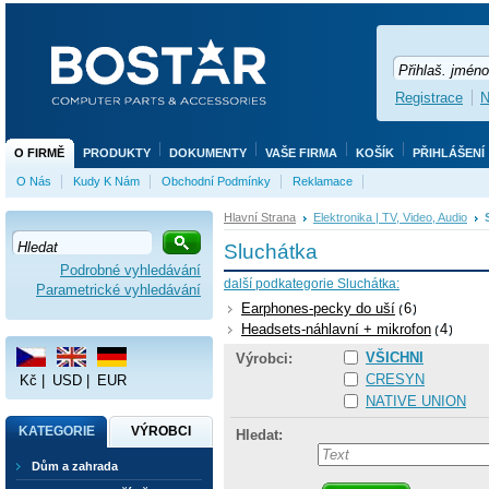
Registrace
N
O FIRMĚ
PRODUKTY
DOKUMENTY
VAŠE FIRMA
KOŠÍK
PŘIHLÁŠENÍ
O Nás
Kudy K Nám
Obchodní Podmínky
Reklamace
Hlavní Strana
Elektronika | TV, Video, Audio
Sluchátka
Podrobné vyhledávání
další podkategorie Sluchátka:
Parametrické vyhledávání
Earphones-pecky do uší
6
Headsets-náhlavní + mikrofon
4
VŠICHNI
Výrobci:
CRESYN
Kč
|
USD
|
EUR
NATIVE UNION
KATEGORIE
VÝROBCI
Hledat:
Dům a zahrada