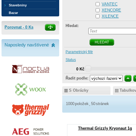
VANTEC
Stavebniny
XENCORE
Bazar
XILENCE
Hledat:
Porovnat -
0
Ks
HLEDAT
Naposledy navštívené
Parametrický filtr
Status
0 Kč
Řadit podle:
S Obrázky
Tabulko
1000
položek
50
stránek
Thermal Grizzly Kryonaut 1g