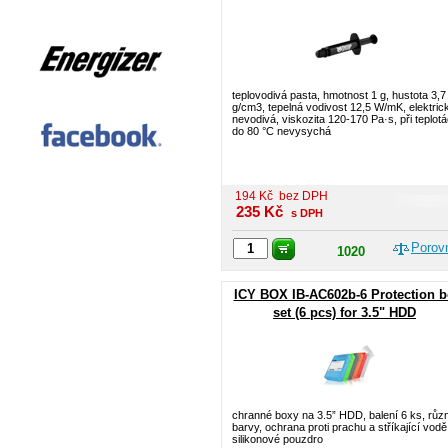
teplovodivá pasta, hmotnost 1 g, hustota 3,7
g/cm3, tepelná vodivost 12,5 W/mK, elektric
nevodivá, viskozita 120-170 Pa·s, při teplot
do 80 °C nevysychá
194
Kč
bez DPH
235
Kč
s DPH
Porov
1020
ICY BOX IB-AC602b-6 Protection 
set (6 pcs) for 3.5" HDD
chranné boxy na 3.5” HDD, balení 6 ks, růz
barvy, ochrana proti prachu a stříkající vodě
silikonové pouzdro