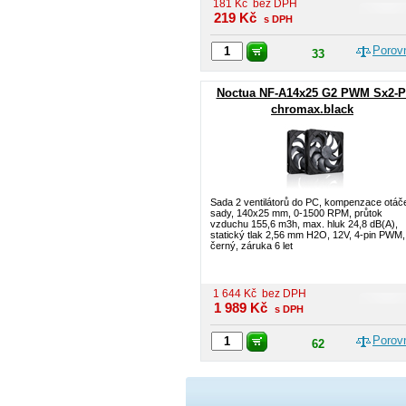
181
Kč
bez DPH
219
Kč
s DPH
Porov
33
Noctua NF-A14x25 G2 PWM Sx2-
chromax.black
Sada 2 ventilátorů do PC, kompenzace otáč
sady, 140x25 mm, 0-1500 RPM, průtok
vzduchu 155,6 m3h, max. hluk 24,8 dB(A),
statický tlak 2,56 mm H2O, 12V, 4-pin PWM,
černý, záruka 6 let
1 644
Kč
bez DPH
1 989
Kč
s DPH
Porov
62