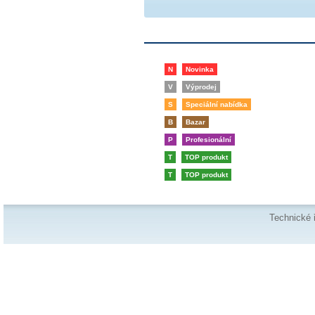
N
Novinka
V
Výprodej
S
Speciální nabídka
B
Bazar
P
Profesionální
T
TOP produkt
T
TOP produkt
Technické 