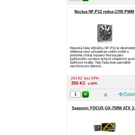
Noctua NF-P12 redux-1700 PWM
Klasická řada větráčku NF-P12 je dlouhodo
oblíbená mezi uživateli po celém světě a
pomohla získat reputaci Noctua jako
špičkového výrobce tichých chladících prvk
špičkové kvality. Tato řada byla speciálně
navržena pro tlakové...
293
Kč
bez DPH
355
Kč
s DPH
Porov
0
Seasonic FOCUS GX-750W ATX 3.