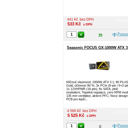
441
Kč
bez DPH
533
Kč
s DPH
Porov
35
Seasonic FOCUS GX-1000W ATX 3
Klíčové vlastnosti; 1000W, ATX 3.1; 80 PLUS
Gold, účinnost 90 %; 3x PCIe (8-pin / 6+2-pi
1x 12VHPWR (16-pin); 8x SATA, plně
modulární; Tepelná regulace, zero RPM mod
135 mm ventilátor, aktivní PFC; Nový design
PCB pro lepší...
4 566
Kč
bez DPH
5 525
Kč
s DPH
Porov
0