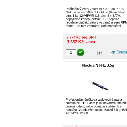
Počítačový zdroj 750W, ATX 3.1, 80 PLUS
Gold, účinnost 90%, 2 ks PCIe (8-pin / 6+2-
pin), 1 ks 12VHPWR (16-pin), 8 × SATA,
odpojitelné kabely, aktivní PFC, tepelná
regulace otáček, síťový vypínač a zero RP
mode, 135 mm ventilátor, plně modulární
2 774
Kč
bez DPH
3 357
Kč
s DPH
Porov
115
Noctua NT-H1 3,5g
Profesionální špičková teplovodivá pasta
Noctua NT-H1. Pasta je el. nevodivá, má ní
tepelný odpor, nekoroduje, je stabilní, lze
nanášet i za nízkých teplot. Balení 3,5 g; EA
4716123312680...