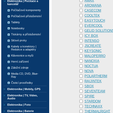
AMAX
Elektronika | Počítače a
kancelář
AROWANA
Počítačové komponenty
CASECOM
COOLTEK
Počítačové příslušenství
EASYTOUCH
Tablety
EVERCOOL
Notebooky
GELID SOLUTION
Tiskárny a příslušenství
ICY BOX
Siťové prvky
INTENSO
J5CREATE
Kabely a konektory |
Redukce a adaptéry
KEYSONIC
Klávesnice a myši
MALOPERRO
NANOXIA
Herní zařízení
NOCTUA
Záložní zdroje
NOVA
Media CD, DVD, Blue-
POLARTHERM
Ray
RAIJINTEK
Čisticí prostředky
SBOX
Elektronika | Mobily, GPS
SEVENTEAM
Elektronika | TV, Video,
SPIRE
Audio
STARDOM
Elektronika | Foto
TECHNAXX
Elektronika | Baterie
THERMALRIGHT