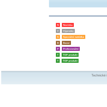
N
Novinka
V
Výprodej
S
Speciální nabídka
B
Bazar
P
Profesionální
T
TOP produkt
T
TOP produkt
Technické 