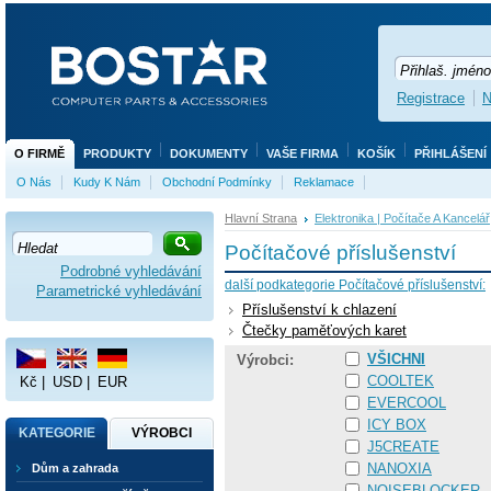
Registrace
N
O FIRMĚ
PRODUKTY
DOKUMENTY
VAŠE FIRMA
KOŠÍK
PŘIHLÁŠENÍ
O Nás
Kudy K Nám
Obchodní Podmínky
Reklamace
Hlavní Strana
Elektronika | Počítače A Kancelář
Počítačové příslušenství
Podrobné vyhledávání
další podkategorie Počítačové příslušenství:
Parametrické vyhledávání
Příslušenství k chlazení
Čtečky paměťových karet
VŠICHNI
Výrobci:
COOLTEK
Kč
|
USD
|
EUR
EVERCOOL
ICY BOX
KATEGORIE
VÝROBCI
J5CREATE
NANOXIA
Dům a zahrada
NOISEBLOCKER