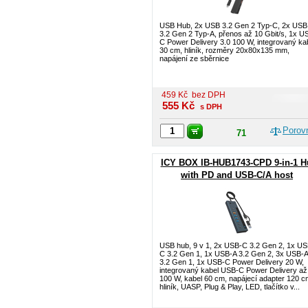
USB Hub, 2x USB 3.2 Gen 2 Typ-C, 2x USB
3.2 Gen 2 Typ-A, přenos až 10 Gbit/s, 1x U
C Power Delivery 3.0 100 W, integrovaný ka
30 cm, hliník, rozměry 20x80x135 mm,
napájení ze sběrnice
459
Kč
bez DPH
555
Kč
s DPH
Porov
71
ICY BOX IB-HUB1743-CPD 9-in-1 H
with PD and USB-C/A host
USB hub, 9 v 1, 2x USB-C 3.2 Gen 2, 1x US
C 3.2 Gen 1, 1x USB-A 3.2 Gen 2, 3x USB-A
3.2 Gen 1, 1x USB-C Power Delivery 20 W,
integrovaný kabel USB-C Power Delivery až
100 W, kabel 60 cm, napájecí adapter 120 c
hliník, UASP, Plug & Play, LED, tlačítko v...