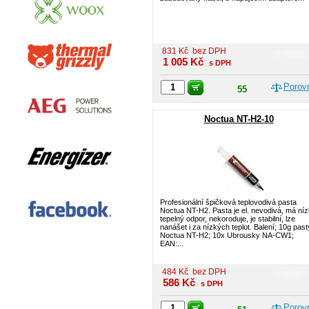
831
Kč
bez DPH
1 005
Kč
s DPH
Porov
55
Noctua NT-H2-10
Profesionální špičková teplovodivá pasta
Noctua NT-H2. Pasta je el. nevodivá, má ní
tepelný odpor, nekoroduje, je stabilní, lze
nanášet i za nízkých teplot. Balení; 10g past
Noctua NT-H2; 10x Ubrousky NA-CW1;
EAN:...
484
Kč
bez DPH
586
Kč
s DPH
Porov