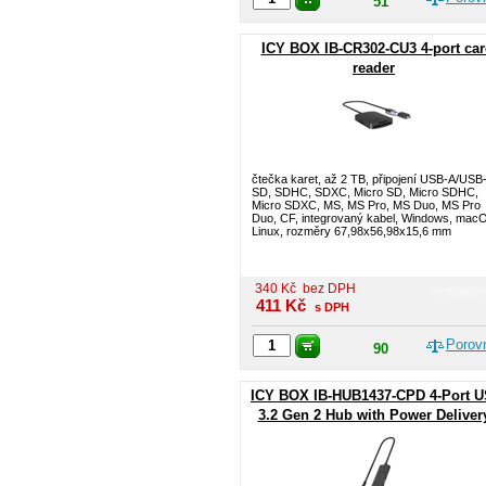
51
ICY BOX IB-CR302-CU3 4-port car
reader
čtečka karet, až 2 TB, připojení USB-A/USB
SD, SDHC, SDXC, Micro SD, Micro SDHC,
Micro SDXC, MS, MS Pro, MS Duo, MS Pro
Duo, CF, integrovaný kabel, Windows, mac
Linux, rozměry 67,98x56,98x15,6 mm
340
Kč
bez DPH
411
Kč
s DPH
Porov
90
ICY BOX IB-HUB1437-CPD 4-Port 
3.2 Gen 2 Hub with Power Deliver