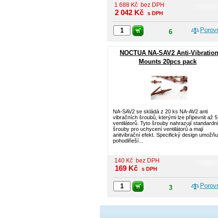
1 688
Kč
bez DPH
2 042
Kč
s DPH
Porov
6
NOCTUA NA-SAV2 Anti-Vibratio
Mounts 20pcs pack
NA-SAV2 se skládá z 20 ks NA-AV2 anti
vibračních šroubů, kterými lze připevnit až 5
ventilátorů. Tyto šrouby nahrazují standardn
šrouby pro uchycení ventilátorů a mají
anitvibrační efekt. Specifický design umožňu
pohodlňeší...
140
Kč
bez DPH
169
Kč
s DPH
Porov
3