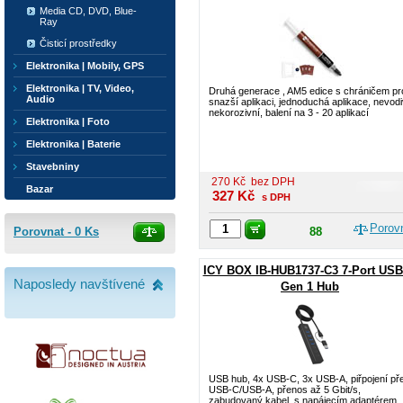
Media CD, DVD, Blue-
Ray
Čisticí prostředky
Elektronika | Mobily, GPS
Elektronika | TV, Video,
Druhá generace , AM5 edice s chráničem pr
Audio
snazší aplikaci, jednoduchá aplikace, nevodi
nekorozivní, balení na 3 - 20 aplikací
Elektronika | Foto
Elektronika | Baterie
Stavebniny
270
Kč
bez DPH
Bazar
327
Kč
s DPH
Porov
Porovnat -
0
Ks
88
ICY BOX IB-HUB1737-C3 7-Port USB
Naposledy navštívené
Gen 1 Hub
USB hub, 4x USB-C, 3x USB-A, piřpojení př
USB-C/USB-A, přenos až 5 Gbit/s,
zabudovaný kabel, s napájecím adaptérem