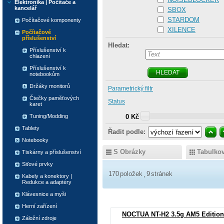
Elektronika | Počítače a
kancelář
SBOX
STARDOM
Počítačové komponenty
XILENCE
Počítačové
příslušenství
Hledat:
Příslušenství k
chlazení
Příslušenství k
HLEDAT
notebookům
Držáky monitorů
Parametrický filtr
Čtečky paměťových
Status
karet
Tuning/Modding
0 Kč
Tablety
Řadit podle:
Notebooky
S Obrázky
Tabulko
Tiskárny a příslušenství
Siťové prvky
170
položek
9
stránek
Kabely a konektory |
Redukce a adaptéry
Klávesnice a myši
Herní zařízení
NOCTUA NT-H2 3.5g AM5 Edition
Záložní zdroje