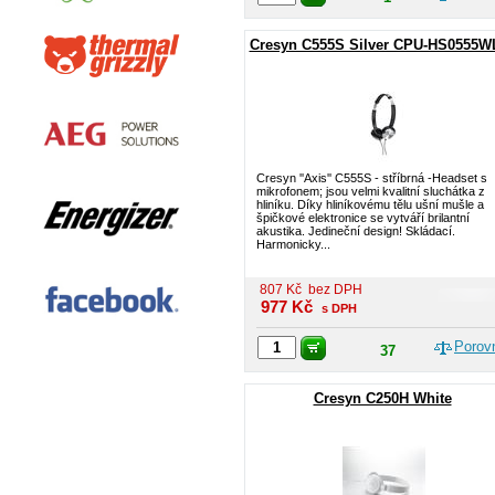
Cresyn C555S Silver CPU-HS0555W
Cresyn ''Axis'' C555S - stříbrná -Headset s
mikrofonem; jsou velmi kvalitní sluchátka z
hliníku. Díky hliníkovému tělu ušní mušle a
špičkové elektronice se vytváří brilantní
akustika. Jedineční design! Skládací.
Harmonicky...
807
Kč
bez DPH
977
Kč
s DPH
Porov
37
Cresyn C250H White