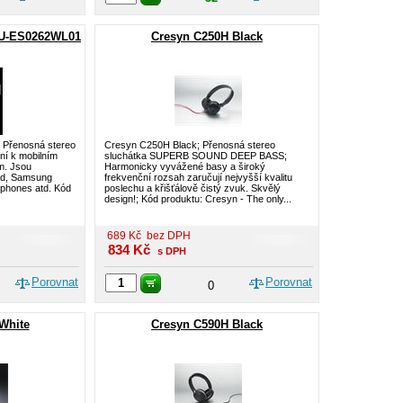
PU-ES0262WL01
Cresyn C250H Black
; Přenosná stereo
Cresyn C250H Black; Přenosná stereo
ní k mobilním
sluchátka SUPERB SOUND DEEP BASS;
m. Jsou
Harmonicky vyvážené basy a široký
Pad, Samsung
frekvenční rozsah zaručují nejvyšší kvalitu
phones atd. Kód
poslechu a křišťálově čistý zvuk. Skvělý
design!; Kód produktu: Cresyn - The only...
689
Kč
bez DPH
834
Kč
s DPH
Porovnat
Porovnat
0
White
Cresyn C590H Black