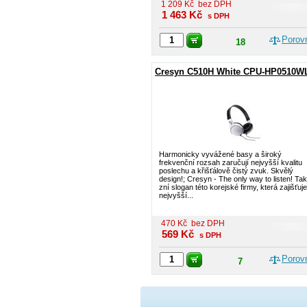
1 209
Kč
bez DPH
1 463
Kč
s DPH
Porov
18
Cresyn C510H White CPU-HP0510W
Harmonicky vyvážené basy a široký
frekvenční rozsah zaručují nejvyšší kvalitu
poslechu a křišťálově čistý zvuk. Skvělý
design!; Cresyn - The only way to listen! Tak
zní slogan této korejské firmy, která zajišťuje
nejvyšší...
470
Kč
bez DPH
569
Kč
s DPH
Porov
7