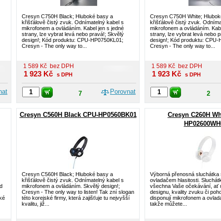
Cresyn C750H Black; Hluboké basy a
Cresyn C750H White; Hlubok
křišťálově čistý zvuk. Odnímatelný kabel s
křišťálově čistý zvuk. Odníma
mikrofonem a ovládáním. Kabel jen s jedné
mikrofonem a ovládáním. Kabe
strany, lze vybrat levá nebo pravá!; Skvělý
strany, lze vybrat levá nebo 
design!; Kód produktu: CPU-HP0750KL01;
design!; Kód produktu: CPU
Cresyn - The only way to...
Cresyn - The only way to...
1 589
Kč
bez DPH
1 589
Kč
bez DPH
1 923
Kč
1 923
Kč
s DPH
s DPH
nat
Porovnat
7
2
Cresyn C560H Black CPU-HP0560BK01
Cresyn C260H Wh
HP02600WH
Cresyn C560H Black; Hluboké basy a
Výborná přenosná sluchátka 
křišťálově čistý zvuk. Odnímatelný kabel s
ovladačem hlasitosti. Sluchá
d
mikrofonem a ovládáním. Skvělý design!;
všechna Vaše očekávání, ať 
Cresyn - The only way to listen! Tak zní slogan
designu, kvality zvuku či poho
ské
této korejské firmy, která zajišťuje tu nejvyšší
disponují mikrofonem a ovlada
kvalitu, již...
takže můžete...