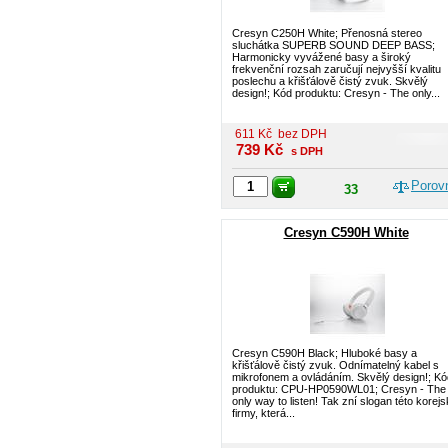
Cresyn C250H White; Přenosná stereo
sluchátka SUPERB SOUND DEEP BASS;
Harmonicky vyvážené basy a široký
frekvenční rozsah zaručují nejvyšší kvalitu
poslechu a křišťálově čistý zvuk. Skvělý
design!; Kód produktu: Cresyn - The only...
611
Kč
bez DPH
739
Kč
s DPH
Porov
33
Cresyn C590H White
Cresyn C590H Black; Hluboké basy a
křišťálově čistý zvuk. Odnímatelný kabel s
mikrofonem a ovládáním. Skvělý design!; Kó
produktu: CPU-HP0590WL01; Cresyn - The
only way to listen! Tak zní slogan této korej
firmy, která...