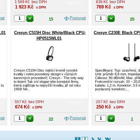
1 589
Kč
bez DPH
636
Kč
bez DPH
1 923
Kč
769
Kč
s DPH
s DPH
nat
Porovnat
15
20
L01
Cresyn C515H Disc White/Black CPU-
Cresyn C230E Black C
HP0515WL01
Cresyn C515H Disc nabízí kromě vysoké
Specifikace: Typ: uzavřený, 
kvality i velmi povedený design v různých
Unit: průměr 8,8 mm; Impeda
barevných provedení!; Cresyn - The only way
Citlivost: 90 dB/mW; Max. př
to listen! Tak zní slogan této korejské firmy,
Frekvenční rozsah: 20 ~ 20,
 tu
která zajišťuje tu nejvyšší kvalitu, již od roku
kabelu: 1,2 m; Konektor: 3.5
1959! Né...
pozlacený konektor;...
557
Kč
bez DPH
207
Kč
bez DPH
674
Kč
250
Kč
s DPH
s DPH
nat
Porovnat
22
1
1
2