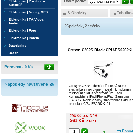
Řadit podle:
Elektronika | Počítače a
kancelář
Elektronika | Mobily, GPS
S Obrázky
Tabulko
Elektronika | TV, Video,
Audio
25
položek
2
stránky
Elektronika | Foto
Elektronika | Baterie
Stavebniny
Cresyn C262S Black CPU-ES0262K
Bazar
Porovnat -
0
Ks
Naposledy navštívené
Cresyn C262S - černá; Přenosná stereo
sluchátka s mikrofonem, ideální k mobilním
telefonům a MP3 přehrávačům. Jsou
kompatibilní s iPod/iPhone/iPad, Samsung
GALAXY, Nokia a Sony smartphones atd. K
produktu: CPU-ES0262KL01;...
298
Kč
bez DPH
361
Kč
s DPH
Porov
1