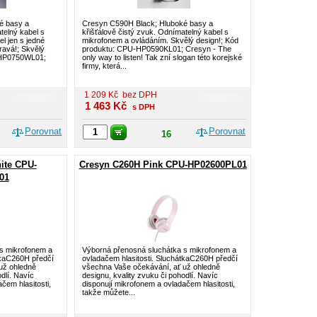
é basy a
Cresyn C590H Black; Hluboké basy a
telný kabel s
křišťálově čistý zvuk. Odnímatelný kabel s
l jen s jedné
mikrofonem a ovládáním. Skvělý design!; Kód
pravá!; Skvělý
produktu: CPU-HP0590KL01; Cresyn - The
-HP0750WL01;
only way to listen! Tak zní slogan této korejské
firmy, která...
1 209
Kč
bez DPH
1 463
Kč
s DPH
Porovnat
Porovnat
16
ite CPU-
Cresyn C260H Pink CPU-HP02600PL01
01
s mikrofonem a
Výborná přenosná sluchátka s mikrofonem a
tkaC260H předčí
ovladačem hlasitosti. SluchátkaC260H předčí
už ohledně
všechna Vaše očekávání, ať už ohledně
dlí. Navíc
designu, kvality zvuku či pohodlí. Navíc
čem hlasitosti,
disponují mikrofonem a ovladačem hlasitosti,
takže můžete...