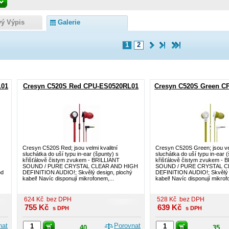
vý Výpis
Galerie
1
2
L01
Cresyn C520S Red CPU-ES0520RL01
Cresyn C520S Green C
Cresyn C520S Red; jsou velmi kvalitní
Cresyn C520S Green; jsou vel
sluchátka do uší typu in-ear (špunty) s
sluchátka do uší typu in-ear 
křišťálově čistym zvukem - BRILLIANT
křišťálově čistym zvukem - 
SOUND / PURE CRYSTAL CLEAR AND HIGH
SOUND / PURE CRYSTAL C
ód
DEFINITION AUDIO!; Skvělý design, plochý
DEFINITION AUDIO!; Skvělý 
kabel! Navíc disponují mikrofonem,...
kabel! Navíc disponují mikrof
624
Kč
bez DPH
528
Kč
bez DPH
755
Kč
639
Kč
s DPH
s DPH
nat
Porovnat
40
35