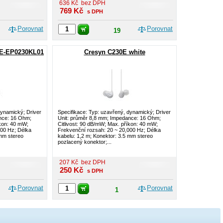
636
Kč
bez DPH
769
Kč
s DPH
Porovnat
Porovnat
19
PE-EP0230KL01
Cresyn C230E white
dynamický; Driver
Specifikace: Typ: uzavřený, dynamický; Driver
nce: 16 Ohm;
Unit: průměr 8,8 mm; Impedance: 16 Ohm;
íkon: 40 mW;
Citlivost: 90 dB/mW; Max. příkon: 40 mW;
000 Hz; Délka
Frekvenční rozsah: 20 ~ 20,000 Hz; Délka
 mm stereo
kabelu: 1,2 m; Konektor: 3.5 mm stereo
pozlacený konektor;...
207
Kč
bez DPH
250
Kč
s DPH
Porovnat
Porovnat
1