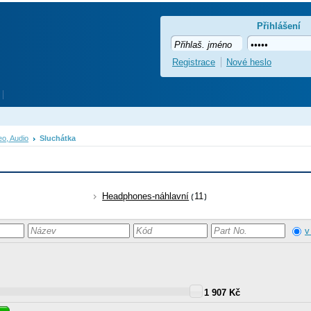
Přihlášení
Registrace
Nové heslo
eo, Audio
Sluchátka
Headphones-náhlavní
11
v
1 907 Kč