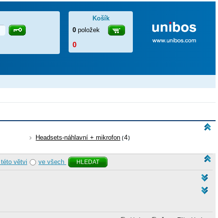
Košík
0
položek
0
Headsets-náhlavní + mikrofon
4
 této větvi
ve všech
HLEDAT