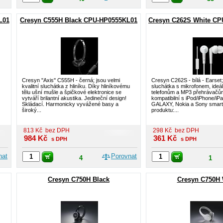
L01
Cresyn C555H Black CPU-HP0555KL01
Cresyn C262S White C
Cresyn ''Axis'' C555H - černá; jsou velmi
Cresyn C262S - bílá - Earset
kvalitní sluchátka z hliníku. Díky hliníkovému
sluchátka s mikrofonem, ideál
tělu ušní mušle a špičkové elektronice se
telefonům a MP3 přehrávačů
vytváří brilantní akustika. Jedineční design!
kompatibilní s iPod/iPhone/i
Skládací. Harmonicky vyvážené basy a
GALAXY, Nokia a Sony smart
široký...
produktu:...
813
Kč
bez DPH
298
Kč
bez DPH
984
Kč
361
Kč
s DPH
s DPH
nat
Porovnat
4
1
Cresyn C750H Black
Cresyn C750H 