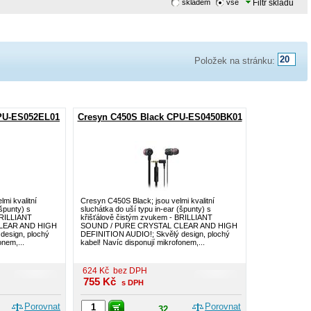
skladem
vše
Filtr skladu
Položek na stránku:
PU-ES052EL01
Cresyn C450S Black CPU-ES0450BK01
mi kvalitní
Cresyn C450S Black; jsou velmi kvalitní
(špunty) s
sluchátka do uší typu in-ear (špunty) s
BRILLIANT
křišťálově čistým zvukem - BRILLIANT
LEAR AND HIGH
SOUND / PURE CRYSTAL CLEAR AND HIGH
design, plochý
DEFINITION AUDIO!; Skvělý design, plochý
onem,...
kabel! Navíc disponují mikrofonem,...
624
Kč
bez DPH
755
Kč
s DPH
Porovnat
Porovnat
32