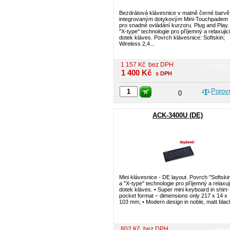
Bezdrátová klávesnice v matně černé barvě
integrovaným dotykovým Mini-Touchpadem
pro snadné ovládání kurzoru. Plug and Play.
"X-type" technologie pro příjemný a relaxujic
dotek kláves. Povrch klávesnice: Softskin;
Wireless 2,4...
1 157
Kč
bez DPH
1 400
Kč
s DPH
Porov
0
ACK-3400U (DE)
Mini klávesnice - DE layout. Povrch "Softski
a "X-type" technologie pro příjemný a relaxuj
dotek kláves. • Super mini keyboard in shirt-
pocket format – dimensions only 217 x 14 x
103 mm; • Modern design in noble, matt black
802
Kč
bez DPH