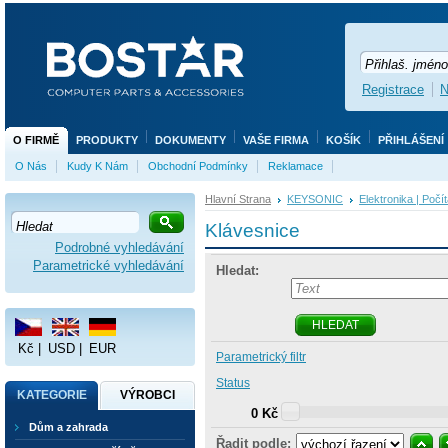
Registrace
N
O FIRMĚ
PRODUKTY
DOKUMENTY
VAŠE FIRMA
KOŠÍK
PŘIHLÁŠENÍ
O Nás
Kudy K Nám
Obchodní Podmínky
Reklamace
Hlavní Strana
KEYSONIC
Elektronika | Počí
Klávesnice
Podrobné vyhledávání
Parametrické vyhledávání
Hledat:
HLEDAT
Kč
|
USD
|
EUR
Parametrický filtr
Status
KATEGORIE
VÝROBCI
0 Kč
Dům a zahrada
Řadit podle: