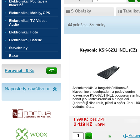
Elektronika | Počítače a
kancelář
S Obrázky
Tabulko
Elektronika | Mobily, GPS
Elektronika | TV, Video,
Audio
44
položek
3
stránky
Elektronika | Foto
Elektronika | Baterie
Stavebniny
Keysonic KSK-6231 INEL (CZ)
Bazar
Porovnat -
0
Ks
Naposledy navštívené
Antimikrobiální a fungicidní silikonová
klávesnice s touchpadem a podsvícením;
Klávesnice KSK-6231 INEL podporují sterilitu
neboť jsou antimikrobiální a fungicidní
(zabraňují růstu hub, plísní a spór). Jsou 1
vodotěsné a...
1 999
Kč
bez DPH
2 419
Kč
s DPH
Porov
9