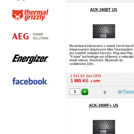
ACK-340BT US
Bezdrátová klávesnice v matně černé barvě
integrovaným dotykovým Mini-Touchpadem
pro snadné ovládání kurzoru. Plug and Play.
"X-type" technologie pro příjemný a relaxujic
dotek kláves. Rozhraní: Bluetooth do
vzdálenosti 10m;...
1 541
Kč
bez DPH
1 865
Kč
s DPH
Porov
0
ACK-340RF+ US