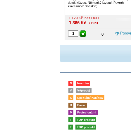
dotek kláves. Německý layout!; Povrch
klávesnice: Softskin;...
1 129
Kč
bez DPH
1 366
Kč
s DPH
Porov
0
N
Novinka
V
Výprodej
S
Speciální nabídka
B
Bazar
P
Profesionální
T
TOP produkt
T
TOP produkt