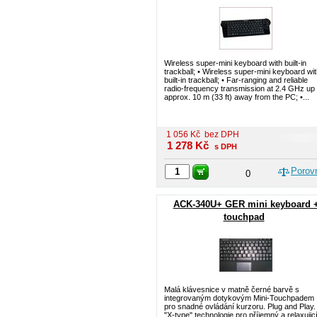
Wireless super-mini keyboard with built-in
trackball; • Wireless super-mini keyboard wi
built-in trackball; • Far-ranging and reliable
radio-frequency transmission at 2.4 GHz up 
approx. 10 m (33 ft) away from the PC; •...
1 056
Kč
bez DPH
1 278
Kč
s DPH
Porov
0
ACK-340U+ GER mini keyboard 
touchpad
Malá klávesnice v matně černé barvě s
integrovaným dotykovým Mini-Touchpadem
pro snadné ovládání kurzoru. Plug and Play.
"X-type" technologie pro příjemný a relaxujic