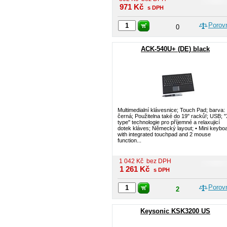
971
Kč
s DPH
Porov
0
ACK-540U+ (DE) black
Multimedialní klávesnice; Touch Pad; barva:
černá; Použitelna také do 19" racků!; USB; "
type" technologie pro příjemné a relaxujicí
dotek kláves; Německý layout; • Mini keybo
with integrated touchpad and 2 mouse
function...
1 042
Kč
bez DPH
1 261
Kč
s DPH
Porov
2
Keysonic KSK3200 US