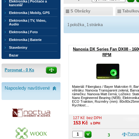
Elektronika | Počítače a
kancelář
S Obrázky
Tabulko
Elektronika | Mobily, GPS
Elektronika | TV, Video,
Audio
1
položka
1
stránka
Elektronika | Foto
Elektronika | Baterie
Stavebniny
Nanoxia DX Series Fan DX08 - 160
RPM
Bazar
Porovnat -
0
Ks
Materiál: Fiberglass / Bayer Makrolon ®; Ba
Naposledy navštívené
větráku: Nanoxia Transparent zelená; Barva
rámečku: Nanoxia Matt černá; Ložisko: Stati
Nano Engineered Bearing (NEB); Elektronika
ECO Traktion; Rozměry (mm): 80x80x25m
Rychlost:...
127
Kč
bez DPH
153
Kč
s DPH
Porov
3