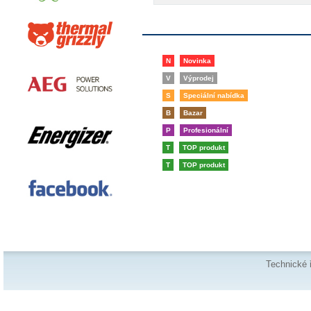
N
Novinka
V
Výprodej
S
Speciální nabídka
B
Bazar
P
Profesionální
T
TOP produkt
T
TOP produkt
Technické 