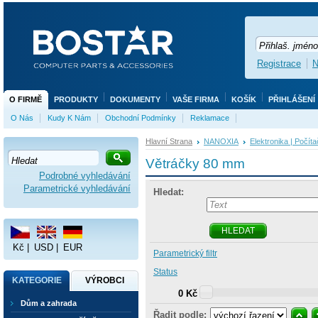
Registrace
N
O FIRMĚ
PRODUKTY
DOKUMENTY
VAŠE FIRMA
KOŠÍK
PŘIHLÁŠENÍ
O Nás
Kudy K Nám
Obchodní Podmínky
Reklamace
Hlavní Strana
NANOXIA
Elektronika | Počít
Větráčky 80 mm
Podrobné vyhledávání
Parametrické vyhledávání
Hledat:
HLEDAT
Kč
|
USD
|
EUR
Parametrický filtr
Status
KATEGORIE
VÝROBCI
0 Kč
Dům a zahrada
Řadit podle: