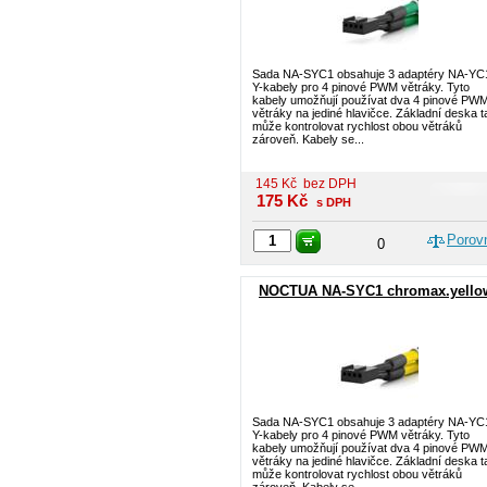
Sada NA-SYC1 obsahuje 3 adaptéry NA-YC
Y-kabely pro 4 pinové PWM větráky. Tyto
kabely umožňují používat dva 4 pinové PW
větráky na jediné hlavičce. Základní deska t
může kontrolovat rychlost obou větráků
zároveň. Kabely se...
145
Kč
bez DPH
175
Kč
s DPH
Porov
0
NOCTUA NA-SYC1 chromax.yello
Sada NA-SYC1 obsahuje 3 adaptéry NA-YC
Y-kabely pro 4 pinové PWM větráky. Tyto
kabely umožňují používat dva 4 pinové PW
větráky na jediné hlavičce. Základní deska t
může kontrolovat rychlost obou větráků