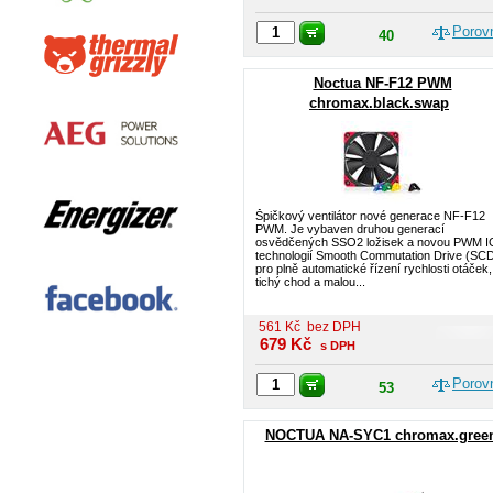
Porov
40
Noctua NF-F12 PWM
chromax.black.swap
Špičkový ventilátor nové generace NF-F12
PWM. Je vybaven druhou generací
osvědčených SSO2 ložisek a novou PWM I
technologií Smooth Commutation Drive (SC
pro plně automatické řízení rychlosti otáček,
tichý chod a malou...
561
Kč
bez DPH
679
Kč
s DPH
Porov
53
NOCTUA NA-SYC1 chromax.gree