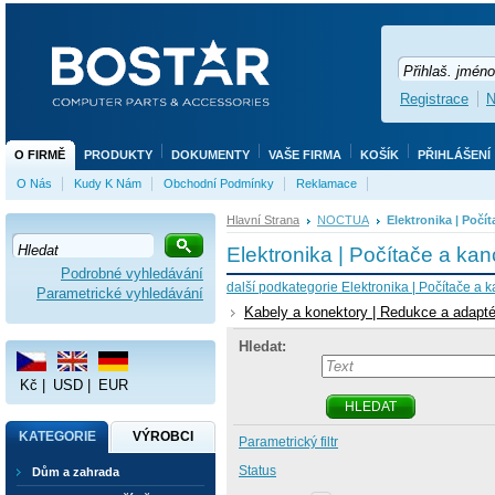
Registrace
N
O FIRMĚ
PRODUKTY
DOKUMENTY
VAŠE FIRMA
KOŠÍK
PŘIHLÁŠENÍ
O Nás
Kudy K Nám
Obchodní Podmínky
Reklamace
Hlavní Strana
NOCTUA
Elektronika | Počí
Elektronika | Počítače a kan
Podrobné vyhledávání
další podkategorie Elektronika | Počítače a k
Parametrické vyhledávání
Kabely a konektory | Redukce a adapté
Hledat:
Kč
|
USD
|
EUR
HLEDAT
KATEGORIE
VÝROBCI
Parametrický filtr
Status
Dům a zahrada