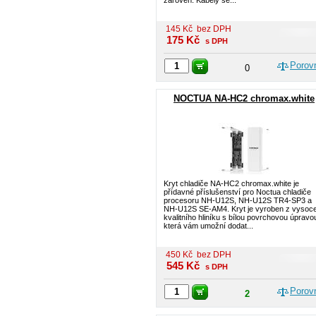
zároveň. Kabely se...
145
Kč
bez DPH
175
Kč
s DPH
Porov
0
NOCTUA NA-HC2 chromax.white
Kryt chladiče NA-HC2 chromax.white je
přídavné příslušenství pro Noctua chladiče
procesoru NH-U12S, NH-U12S TR4-SP3 a
NH-U12S SE-AM4. Kryt je vyroben z vysoc
kvalitního hliníku s bílou povrchovou úpravo
která vám umožní dodat...
450
Kč
bez DPH
545
Kč
s DPH
Porov
2