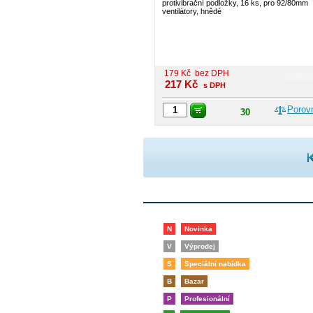
protivibrační podložky, 16 ks, pro 92/80mm
ventilátory, hnědé
179
Kč
bez DPH
217
Kč
s DPH
Porov
30
N
Novinka
V
Výprodej
S
Speciální nabídka
B
Bazar
P
Profesionální