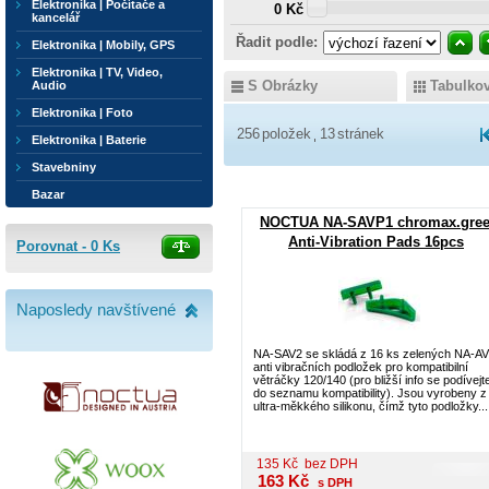
Elektronika | Počítače a
0 Kč
kancelář
Řadit podle:
Elektronika | Mobily, GPS
Elektronika | TV, Video,
S Obrázky
Tabulko
Audio
Elektronika | Foto
256
položek
13
stránek
Elektronika | Baterie
Stavebniny
Bazar
NOCTUA NA-SAVP1 chromax.gre
Anti-Vibration Pads 16pcs
Porovnat -
0
Ks
Naposledy navštívené
NA-SAV2 se skládá z 16 ks zelených NA-A
anti vibračních podložek pro kompatibilní
větráčky 120/140 (pro bližší info se podívejt
do seznamu kompatibility). Jsou vyrobeny z
ultra-měkkého silikonu, čímž tyto podložky...
135
Kč
bez DPH
163
Kč
s DPH