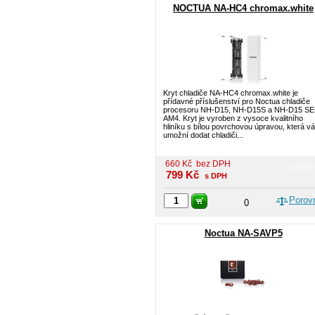
NOCTUA NA-HC4 chromax.white
Kryt chladiče NA-HC4 chromax.white je
přídavné příslušenství pro Noctua chladiče
procesoru NH-D15, NH-D15S a NH-D15 SE
AM4. Kryt je vyroben z vysoce kvalitního
hliníku s bílou povrchovou úpravou, která v
umožní dodat chladiči...
660
Kč
bez DPH
799
Kč
s DPH
Porov
0
Noctua NA-SAVP5