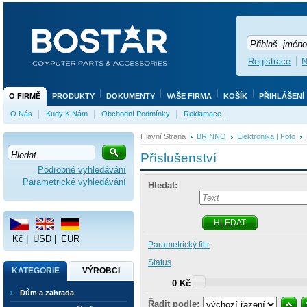
Registrace
N
O FIRMĚ
PRODUKTY
DOKUMENTY
VAŠE FIRMA
KOŠÍK
PŘIHLÁŠENÍ
O Nás
Kudy K Nám
Obchodní Podmínky
Reklamace
Hlavní Strana
BRINNO
Elektronika | Foto
Příslušenství
Podrobné vyhledávání
Parametrické vyhledávání
Hledat:
HLEDAT
Kč
|
USD
|
EUR
Parametrický filtr
Status
KATEGORIE
VÝROBCI
0 Kč
Dům a zahrada
Řadit podle: