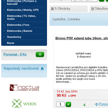
Elektronika | Počítače a
kancelář
S Obrázky
Tabulko
Elektronika | Mobily, GPS
Elektronika | TV, Video,
Audio
1
položka
1
stránka
Elektronika | Foto
Elektronika | Baterie
Stavebniny
Brinno PHV extend tube 14mm, sil
Bazar
Porovnat -
0
Ks
Nastavovací prodlužka pro digitální kukátka
Naposledy navštívené
14mm (PHV132514, PHV133014 a PHV MA
14) se závitem je určena pro dveře silnější 
68 mm. Jeden ks prodlouží tubus o 20 mm,
podle potřeby lze spojit více kusů
dohromady....
74
Kč
bez DPH
90
Kč
s DPH
Porov
6