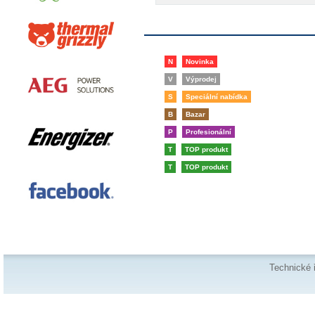
N
Novinka
V
Výprodej
S
Speciální nabídka
B
Bazar
P
Profesionální
T
TOP produkt
T
TOP produkt
Technické 