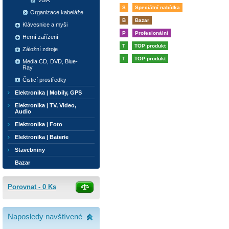
VGA
S
Speciální nabídka
Organizace kabeláže
B
Bazar
Klávesnice a myši
P
Profesionální
Herní zařízení
T
TOP produkt
Záložní zdroje
T
TOP produkt
Media CD, DVD, Blue-
Ray
Čisticí prostředky
Elektronika | Mobily, GPS
Elektronika | TV, Video,
Audio
Elektronika | Foto
Elektronika | Baterie
Stavebniny
Bazar
Porovnat -
0
Ks
Naposledy navštívené