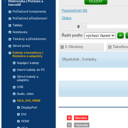
Elektronika | Počítače a
HLEDAT
kancelář
Parametrický filtr
Počítačové komponenty
Status
Počítačové příslušenství
Tablety
0
Notebooky
Řadit podle:
Tiskárny a příslušenství
Siťové prvky
S Obrázky
Tabulko
Kabely a konektory |
Redukce a adaptéry
58
položek
3
stránky
Napájecí kabely
Interní kabely do PC
Siťové kabely a
adaptéry
USB
Audio, video
VGA, DVI, HDMI
DisplayPort
DVI
N
Novinka
HDMI
V
Výprodej