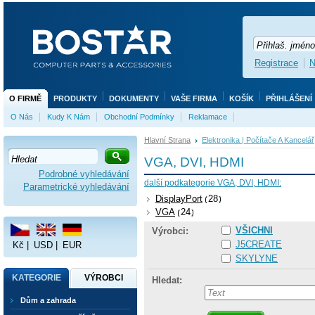
Registrace
N
O FIRMĚ
PRODUKTY
DOKUMENTY
VAŠE FIRMA
KOŠÍK
PŘIHLÁŠENÍ
O Nás
Kudy K Nám
Obchodní Podmínky
Reklamace
Hlavní Strana
Elektronika | Počítače A Kancelář
VGA, DVI, HDMI
Podrobné vyhledávání
další podkategorie VGA, DVI, HDMI:
Parametrické vyhledávání
DisplayPort
28
VGA
24
VŠICHNI
Výrobci:
J5CREATE
Kč
|
USD
|
EUR
SKYLYNE
KATEGORIE
VÝROBCI
Hledat:
Dům a zahrada