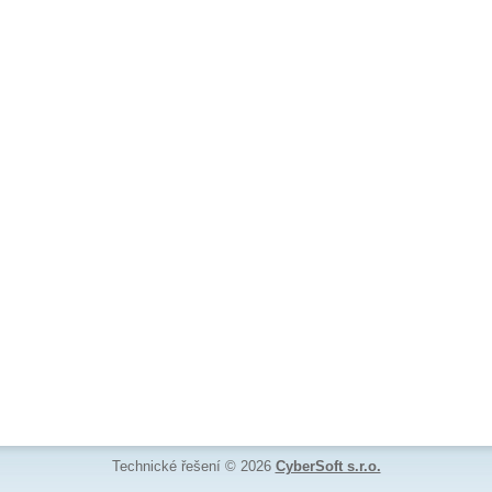
Technické řešení © 2026
CyberSoft s.r.o.