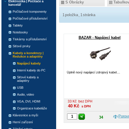
Elektronika | Počítače a
S Obrázky
Tabulko
kancelář
Počítačové komponenty
1
položka
1
stránka
Počítačové příslušenství
Tablety
Notebooky
BAZAR - Napájecí kabel
Tiskárny a příslušenství
Siťové prvky
Kabely a konektory |
Redukce a adaptéry
Napájecí kabely
Interní kabely do PC
Úplně nový napájecí zdrojový kabel....
Siťové kabely a
adaptéry
USB
Audio, video
33
Kč
bez DPH
VGA, DVI, HDMI
40
Kč
s DPH
Organizace kabeláže
Klávesnice a myši
Porov
34
Herní zařízení