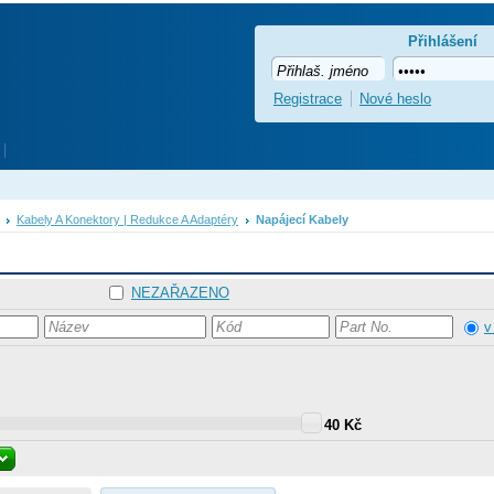
Přihlášení
Registrace
Nové heslo
Kabely A Konektory | Redukce A Adaptéry
Napájecí Kabely
NEZAŘAZENO
v
40 Kč