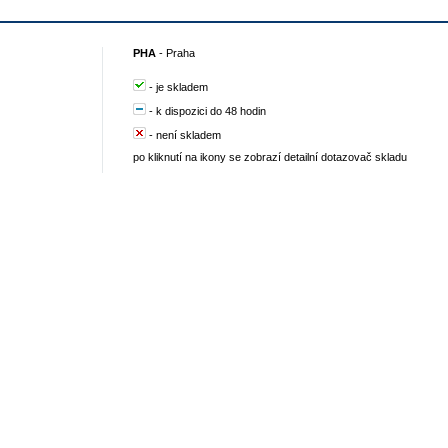
PHA
-
Praha
-
je skladem
-
k dispozici do 48 hodin
-
není skladem
po kliknutí na ikony se zobrazí detailní dotazovač skladu