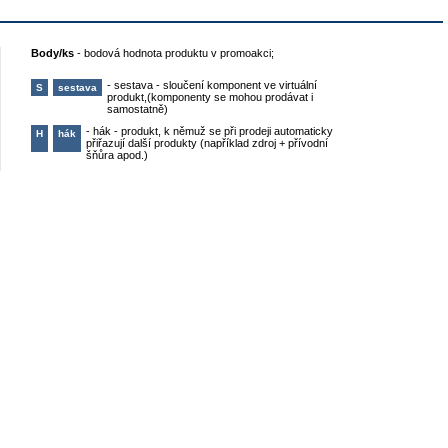
Body/ks
-
bodová hodnota produktu v promoakci;
-
sestava - sloučení komponent ve virtuální
S
sestava
produkt,(komponenty se mohou prodávat i
samostatně)
-
hák - produkt, k němuž se při prodeji automaticky
H
hák
přiřazují další produkty (například zdroj + přívodní
šňůra apod.)