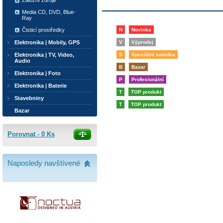
Záložní zdroje
Media CD, DVD, Blue-
Ray
Čisticí prostředky
N
Novinka
Elektronika | Mobily, GPS
V
Výprodej
Elektronika | TV, Video,
S
Speciální nabídka
Audio
B
Bazar
Elektronika | Foto
P
Profesionální
Elektronika | Baterie
T
TOP produkt
Stavebniny
T
TOP produkt
Bazar
Porovnat -
0
Ks
Naposledy navštívené