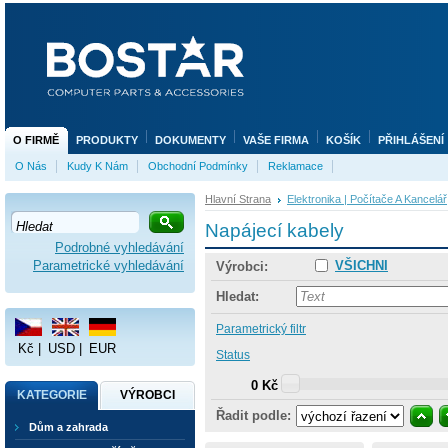
O FIRMĚ
PRODUKTY
DOKUMENTY
VAŠE FIRMA
KOŠÍK
PŘIHLÁŠENÍ
O Nás
Kudy K Nám
Obchodní Podmínky
Reklamace
Hlavní Strana
Elektronika | Počítače A Kancelář
Napájecí kabely
Podrobné vyhledávání
Parametrické vyhledávání
VŠICHNI
Výrobci:
Hledat:
Parametrický filtr
Kč
|
USD
|
EUR
Status
0 Kč
KATEGORIE
VÝROBCI
Řadit podle:
Dům a zahrada