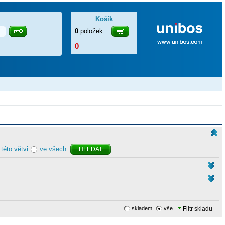
Košík
0
položek
0
 této větvi
ve všech
HLEDAT
skladem
vše
Filtr skladu